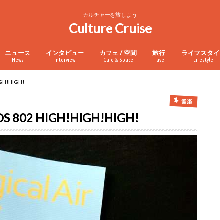
カルチャーを旅しよう
Culture Cruise
ニュース
インタビュー
カフェ / 空間
旅行
ライフスタイ
News
Interview
Cafe＆Space
Travel
Lifestyle
H!HIGH!
音楽
02 HIGH!HIGH!HIGH!