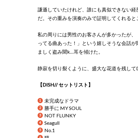
謙遜していたけれど、誰にも真似できない経
だ。その重みを演奏のみで証明してくれると
私の周りには男性のお客さんが多かったが、
ってる曲あった！」という嬉しそうな会話が聞
ましく盗み聞k…耳を傾けた。
静寂を切り裂くように、盛大な花道を残してDI
【DISH// セットリスト】
未完成なドラマ
勝手に MY SOUL
NOT FLUNKY
Seagull
No.1
猫