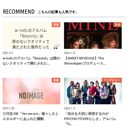
RECOMMEND
こちらの記事も人気です。
音楽
音楽
2023.4.5
2026.1.27
w-inds.のアルバム『Beyond』は隙の
【SWEET REVENGE】The
ないクオリティで満たされた…
Stereotypesプロデュース…
音楽
インタビュー
2019.3.28
2026.7.11
三代目JSB「Yes we are」瑞々しさと
「自分を大切に表現するのが
エネルギーにあふれた躍動
PSYCHIC FEVERらしさ」アルバム
『D…