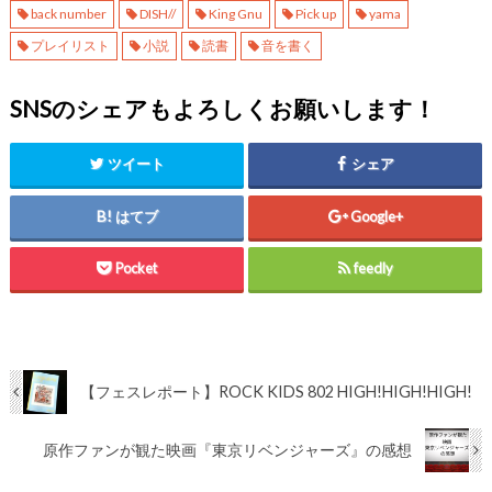
back number
DISH//
King Gnu
Pick up
yama
プレイリスト
小説
読書
音を書く
SNSのシェアもよろしくお願いします！
ツイート
シェア
はてブ
Google+
Pocket
feedly
【フェスレポート】ROCK KIDS 802 HIGH!HIGH!HIGH!
原作ファンが観た映画『東京リベンジャーズ』の感想