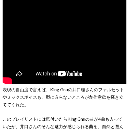
表現の自由度で言えば、King Gnuの井口理さんのファルセット
やミックスボイスも、型に嵌らないところが創作意欲を掻き立
ててくれた。
このプレイリストには気付いたらKing Gnuの曲が4曲も入って
いたが、井口さんのそんな魅力が感じられる曲を、自然と選ん