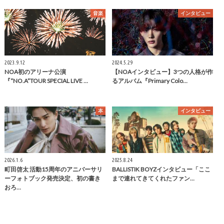
音楽
インタビュー
2023.9.12
2024.5.29
NOA初のアリーナ公演
【NOAインタビュー】3つの人格が作
『“NO.A”TOUR SPECIAL LIVE …
るアルバム『Primary Colo…
本
インタビュー
2026.1.6
2025.8.24
町田啓太 活動15周年のアニバーサリ
BALLISTIK BOYZインタビュー「ここ
ーフォトブック発売決定、初の書き
まで連れてきてくれたファン…
おろ…