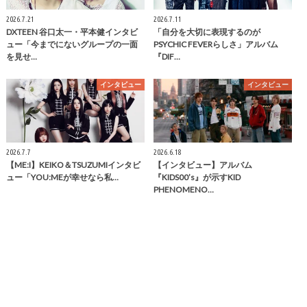
2026.7.21
2026.7.11
DXTEEN 谷口太一・平本健インタビ
「自分を大切に表現するのが
ュー「今までにないグループの一面
PSYCHIC FEVERらしさ」アルバム
を見せ…
『DIF…
インタビュー
インタビュー
2026.7.7
2026.6.18
【ME:I】KEIKO＆TSUZUMIインタビ
【インタビュー】アルバム
ュー「YOU:MEが幸せなら私…
『KIDS00’s』が示すKID
PHENOMENO…