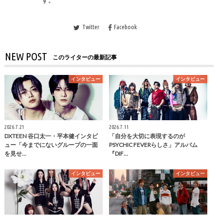
す。
Twitter
Facebook
NEW POST
このライターの最新記事
インタビュー
インタビュー
2026.7.21
2026.7.11
DXTEEN 谷口太一・平本健インタビ
「自分を大切に表現するのが
ュー「今までにないグループの一面
PSYCHIC FEVERらしさ」アルバム
を見せ…
『DIF…
インタビュー
インタビュー