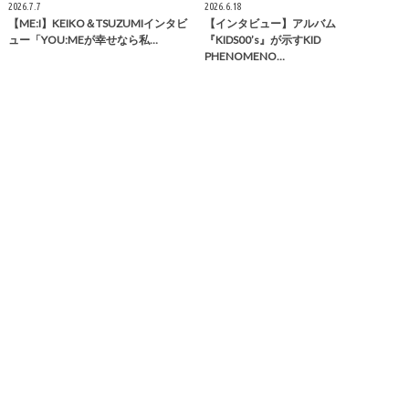
2026.7.7
2026.6.18
【ME:I】KEIKO＆TSUZUMIインタビ
【インタビュー】アルバム
ュー「YOU:MEが幸せなら私…
『KIDS00’s』が示すKID
PHENOMENO…