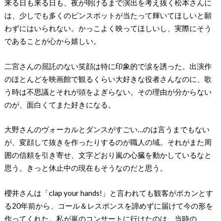
来る日も来る日も、夜が明けるまで演出を考え抜く松本さんに
は、少しでも多くのピンスポットが当たって輝いてほしいと願
わずにはいられない。かっこよく映ってほしいし、実際にそう
であることが心から嬉しい。
二宮さんの屈託のない笑顔は特に印象的で涙を誘った。出演作
のほとんどを映画館で観るくらい大好きな役者さんなのに、歌
う時は不思議とそれが頭をよぎらない。その理由が分からない
のが、面白くてまた好きになる。
大野さんのヴォーカルとダンスがすごい…のは言うまでもない
が、変顔して抜きを作ったりするのが職人の域。それがまた周
囲の信頼を引き寄せ、文字どおり嵐の心臓を動かしているなと
思う。きっと休止中の現在もそうなのだと思う。
櫻井さんは「clap your hands!」と言われても観客がポカンとす
る20年前から、コール＆レスポンスを諦めずに届けて今の形を
作ってくれた。私が嵐のコンサートに行けたのは、当時の