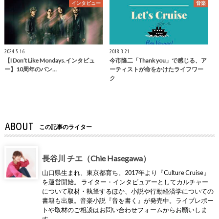
インタビュー
音楽
2024.5.16
2018.3.21
【I Don’t Like Mondays.インタビュ
今市隆二「Thank you」で感じる、ア
ー】10周年のバン…
ーティストが命をかけたライフワー
ク
ABOUT
この記事のライター
長谷川 チエ（Chie Hasegawa）
山口県生まれ、東京都育ち。2017年より『Culture Cruise』
を運営開始。 ライター・インタビュアーとしてカルチャー
について取材・執筆するほか、小説や行動経済学についての
書籍も出版。音楽小説『音を書く』が発売中。ライブレポー
トや取材のご相談はお問い合わせフォームからお願いしま