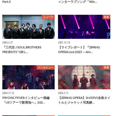
Part.3
ィンターラブソング「Win…
ニュース
音楽
2026.2.27
2025.12.10
『三代目 J SOUL BROTHERS
【ライブレポート】『ZIPANG
PRESENTS ”JSB L…
OPERA Live 2025 ～Am…
インタビュー
音楽
2024.11.12
2026.5.11
PSYCHIC FEVERインタビュー後編
【ZIPANG OPERA】3rd EPの全曲タイ
「USツアーで新境地へ」202…
トルとジャケット写真解…