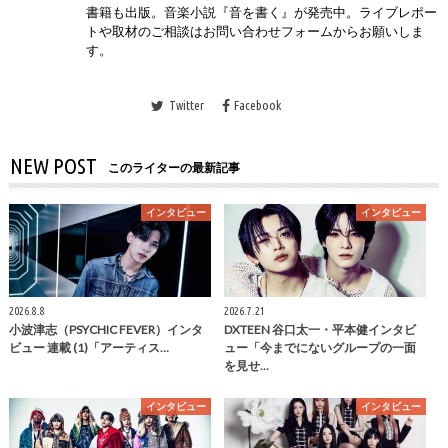
書籍も出版。音楽小説『音を書く』が発売中。ライブレポー
トや取材のご相談はお問い合わせフォームからお願いしま
す。
Twitter
Facebook
NEW POST
このライターの最新記事
インタビュー
インタビュー
2026.8.8
2026.7.21
小波津志（PSYCHIC FEVER）インタ
DXTEEN 谷口太一・平本健インタビ
ビュー 連載 (1)「アーティス…
ュー「今までにないグループの一面
を見せ…
インタビュー
インタビュー