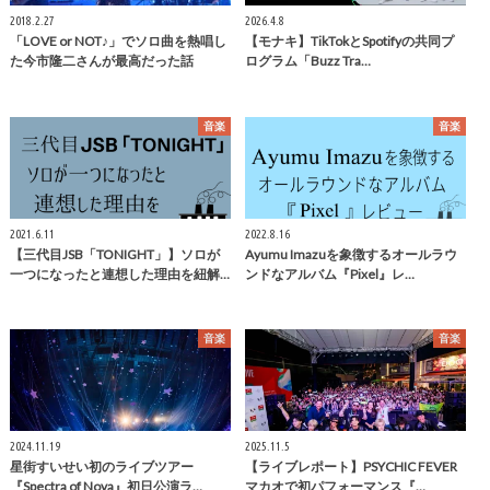
2018.2.27
2026.4.8
「LOVE or NOT♪」でソロ曲を熱唱し
【モナキ】TikTokとSpotifyの共同プ
た今市隆二さんが最高だった話
ログラム「Buzz Tra…
音楽
音楽
2021.6.11
2022.8.16
【三代目JSB「TONIGHT」】ソロが
Ayumu Imazuを象徴するオールラウ
一つになったと連想した理由を紐解…
ンドなアルバム『Pixel』レ…
音楽
音楽
2024.11.19
2025.11.5
星街すいせい初のライブツアー
【ライブレポート】PSYCHIC FEVER
『Spectra of Nova』初日公演ラ…
マカオで初パフォーマンス『…