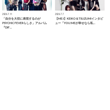
2026.7.11
2026.7.7
「自分を大切に表現するのが
【ME:I】KEIKO＆TSUZUMIインタビ
PSYCHIC FEVERらしさ」アルバム
ュー「YOU:MEが幸せなら私…
『DIF…