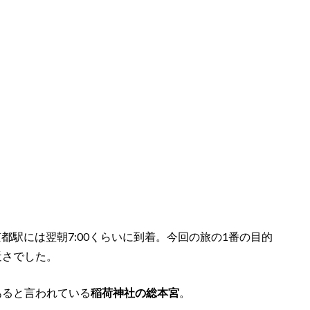
京都駅には翌朝7:00くらいに到着。今回の旅の1番の目的
近さでした。
あると言われている
稲荷神社の総本宮
。