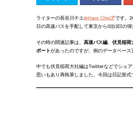
ライターの長谷川チエ
@Hase_Chie
です。2
日の高速バスを手配して東京から0泊3日の
その時の関連記事は、
高速バス編
、
伏見稲荷
ポート
があったのですが、例のデータベース
中でも伏見稲荷大社編はTwitterなどでシ
思いもあり再執筆しました。今回は日記形式