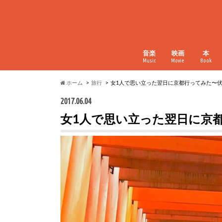
音楽
映画
本
Music
Movie
Book
ホーム
旅行
女1人で思い立った翌日に京都行ってみた〜
2017.06.04
女1人で思い立った翌日に京