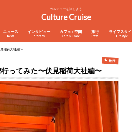
カルチャーを旅しよう
Culture Cruise
ニュース
インタビュー
カフェ / 空間
旅行
ライフスタイ
News
Interview
Cafe＆Space
Travel
Lifestyle
伏見稲荷大社編〜
旅行
都行ってみた〜伏見稲荷大社編〜