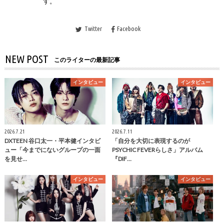
す。
Twitter
Facebook
NEW POST
このライターの最新記事
インタビュー
インタビュー
2026.7.21
2026.7.11
DXTEEN 谷口太一・平本健インタビ
「自分を大切に表現するのが
ュー「今までにないグループの一面
PSYCHIC FEVERらしさ」アルバム
を見せ…
『DIF…
インタビュー
インタビュー