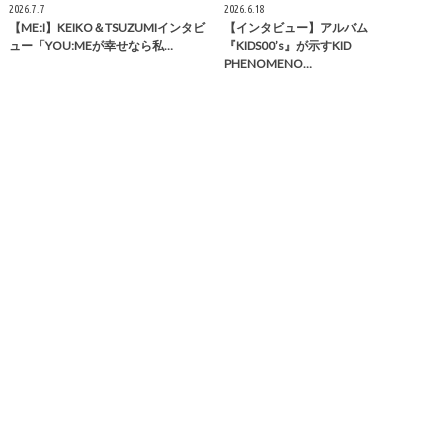
2026.7.7
2026.6.18
【ME:I】KEIKO＆TSUZUMIインタビ
【インタビュー】アルバム
ュー「YOU:MEが幸せなら私…
『KIDS00’s』が示すKID
PHENOMENO…