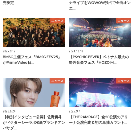
売決定
ナライブをWOWOW独占で全曲オン
エ…
ニュース
ニュース
2025.9.12
2024.12.18
BMSG主催フェス『BMSG FES’25』
【PSYCHIC FEVER】ベトナム最大の
がPrime Video 日…
野外音楽フェス『HOZO M…
ニュース
ニュース
2026.6.24
2025.9.7
【特別インタビュー公開】佐野勇斗
【THE RAMPAGE】全20公演のアリ
がドクターシーラボ®新ブランドアン
ーナ公演完走＆初の単独カウント…
バサダ…