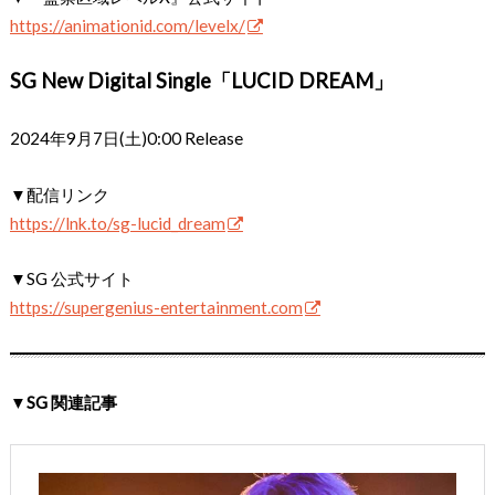
https://animationid.com/levelx/
SG New Digital Single「LUCID DREAM」
2024年9月7日(土)0:00 Release
▼配信リンク
https://lnk.to/sg-lucid_dream
▼SG 公式サイト
https://supergenius-entertainment.com
▼SG 関連記事