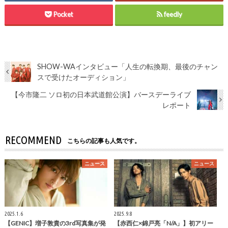
Pocket
feedly
SHOW-WAインタビュー「人生の転換期、最後のチャン
スで受けたオーディション」
【今市隆二 ソロ初の日本武道館公演】バースデーライブ
レポート
RECOMMEND
こちらの記事も人気です。
ニュース
ニュース
2025.1.6
2025.9.8
【GENIC】増子敦貴の3rd写真集が発
【赤西仁×錦戸亮「N/A」】初アリー