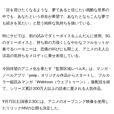
「目を背けたくなるような、夢であると信じたい残酷な世界の
中でも、あなたという存在が希望で、あなたとならこんな夢で
も続きを見たい」と想う純粋な気持ちを描いている。
特にサビでは、初の試みでダミーボイスをふんだんに使用。SG
のダミーボイスと、持ち前の力強くしなやかなファルセットが
奏でるハーモニーは、悲痛の叫びにも聞こえ、アニメの主人公
涼花の気持ちをメロディに乗せ表現している。
今回待望のアニメ化を果たす『監禁区域レベルX』は、マンガ・
ノベルアプリ「peep」オリジナル作品からスタートし、フルカ
ラー縦読みマンガ「Webtoon（ウェブトゥーン）」版配信を経
て、シリーズ累計200万人以上の読者に愛される人気作品。
9月7日(土)深夜2:30には、アニメのオープニング映像を使用し
たリリックMVの公開も決定した。