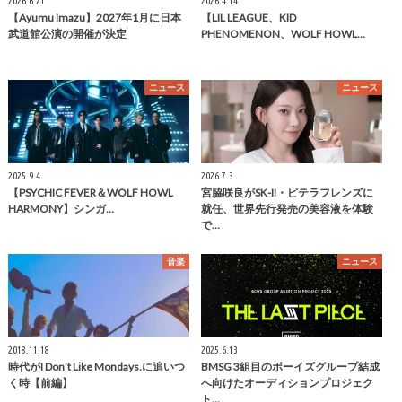
2026.6.21
2026.4.14
【Ayumu Imazu】2027年1月に日本
【LIL LEAGUE、KID
武道館公演の開催が決定
PHENOMENON、WOLF HOWL…
ニュース
ニュース
2025.9.4
2026.7.3
【PSYCHIC FEVER＆WOLF HOWL
宮脇咲良がSK-II・ピテラフレンズに
HARMONY】シンガ…
就任、世界先行発売の美容液を体験
で…
音楽
ニュース
2018.11.18
2025.6.13
時代がI Don’t Like Mondays.に追いつ
BMSG 3組目のボーイズグループ結成
く時【前編】
へ向けたオーディションプロジェク
ト…