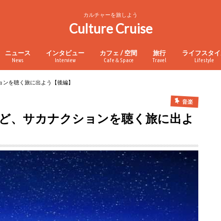
カルチャーを旅しよう
Culture Cruise
ニュース
インタビュー
カフェ / 空間
旅行
ライフスタイ
News
Interview
Cafe＆Space
Travel
Lifestyle
ョンを聴く旅に出よう【後編】
音楽
ど、サカナクションを聴く旅に出よ