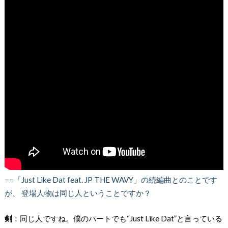
−−「Just Like Dat feat. JP THE WAVY」の続編曲とのことです
が、 登場人物は同じ人ということですか？
剣
：同じ人ですね。僕のパートでも“Just Like Dat”と言っている