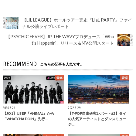
【LIL LEAGUE】ホールツアー完走『LIaL PARTY』ファイ
ナル公演ライブレポート
【PSYCHIC FEVER】JP THE WAVYプロデュース「Wha
t’s Happenin’」リリース＆MV公開スタート
RECOMMEND
こちらの記事も人気です。
音楽
音楽
2026.7.24
2022.8.29
【JO1】US EP『ANIMAL』から
【T-POP自由研究レポート#2】タイ
「WHATCHA DOIN」先行…
の人気アーティストとダンスミュー
ジ…