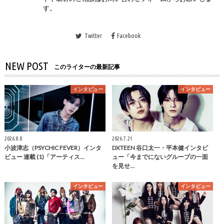
す。
Twitter
Facebook
NEW POST
このライターの最新記事
インタビュー
インタビュー
2026.8.8
2026.7.21
小波津志（PSYCHIC FEVER）インタ
DXTEEN 谷口太一・平本健インタビ
ビュー 連載 (1)「アーティス…
ュー「今までにないグループの一面
を見せ…
インタビュー
インタビュー