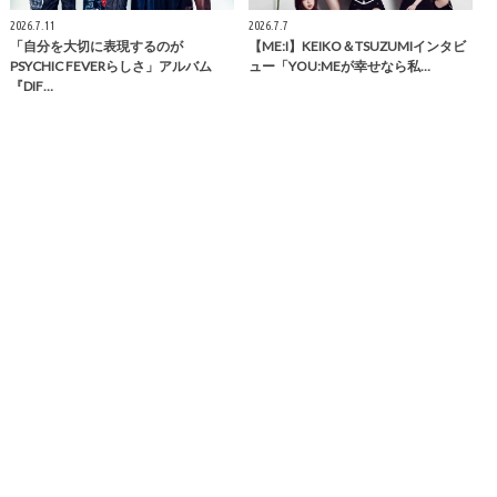
2026.7.11
2026.7.7
「自分を大切に表現するのが
【ME:I】KEIKO＆TSUZUMIインタビ
PSYCHIC FEVERらしさ」アルバム
ュー「YOU:MEが幸せなら私…
『DIF…