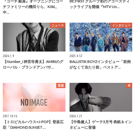
『コーチ 銀座』オープニングにコー
BE:FIRST グループ初のアコースティ
チファミリーの幾田りら、Kōki,、
ックライブを開催『MTV Un…
中…
ニュース
インタビュー
2026.1.9
2025.4.12
【Number_i 神宮寺勇太】AMIRIのグ
BALLISTIK BOYZインタビュー「前例
ローバル・ブランドアンバサ…
がなくて当たり前」ベストア…
音楽
本
2017.10.16
2026.1.21
【トロピカルハウス×J-POP】登坂広
【中島健人】ゲーテ3月号 表紙＆イン
臣「DIAMOND SUNSET …
タビューに登場