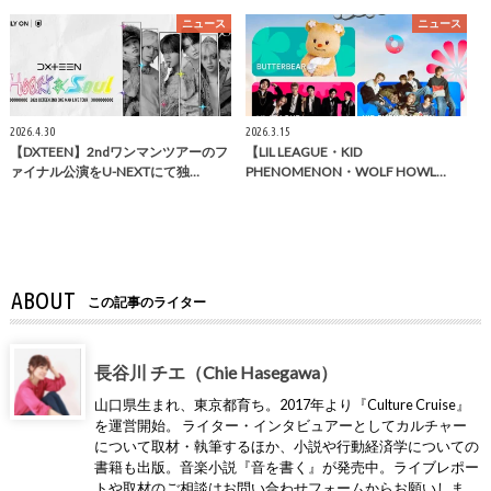
ニュース
ニュース
2026.4.30
2026.3.15
【DXTEEN】2ndワンマンツアーのフ
【LIL LEAGUE・KID
ァイナル公演をU-NEXTにて独…
PHENOMENON・WOLF HOWL…
ABOUT
この記事のライター
長谷川 チエ（Chie Hasegawa）
山口県生まれ、東京都育ち。2017年より『Culture Cruise』
を運営開始。 ライター・インタビュアーとしてカルチャー
について取材・執筆するほか、小説や行動経済学についての
書籍も出版。音楽小説『音を書く』が発売中。ライブレポー
トや取材のご相談はお問い合わせフォームからお願いしま