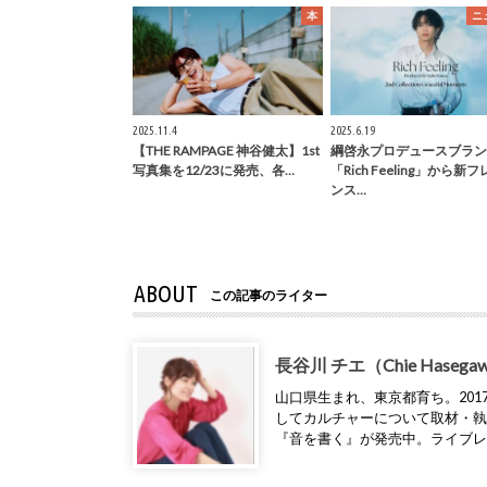
本
ニ
2025.11.4
2025.6.19
【THE RAMPAGE 神谷健太】1st
綱啓永プロデュースブラン
写真集を12/23に発売、各…
「Rich Feeling」から新
ンス…
ABOUT
この記事のライター
長谷川 チエ（Chie Hasega
山口県生まれ、東京都育ち。2017年
してカルチャーについて取材・
『音を書く』が発売中。ライブ