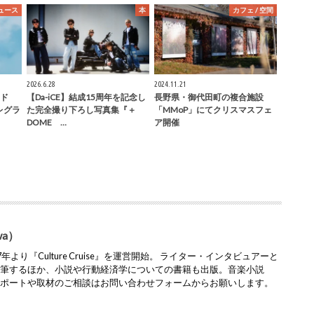
ュース
本
カフェ / 空間
2026.6.28
2024.11.21
ド
【Da-iCE】結成15周年を記念し
長野県・御代田町の複合施設
フレグラ
た完全撮り下ろし写真集『＋
「MMoP」にてクリスマスフェ
DOME …
ア開催
wa）
より『Culture Cruise』を運営開始。 ライター・インタビュアーと
執筆するほか、小説や行動経済学についての書籍も出版。音楽小説
レポートや取材のご相談はお問い合わせフォームからお願いします。