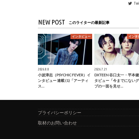
Twi
NEW POST
このライターの最新記事
インタビュー
インタ
2026.8.8
2026.7.21
小波津志（PSYCHIC FEVER）イ
DXTEEN 谷口太一・平本
ンタビュー 連載 (1)「アーティ
タビュー「今までにないグ
ス…
プの一面を見せ…
プライバシーポリシー
取材のお問い合わせ