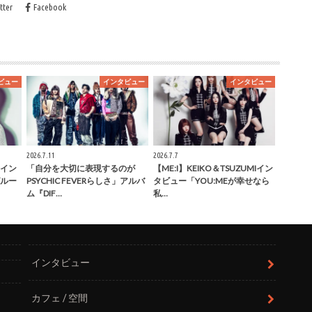
tter
Facebook
ビュー
インタビュー
インタビュー
2026.7.11
2026.7.7
健イン
「自分を大切に表現するのが
【ME:I】KEIKO＆TSUZUMIイン
ルー
PSYCHIC FEVERらしさ」アルバ
タビュー「YOU:MEが幸せなら
ム『DIF…
私…
インタビュー
カフェ / 空間