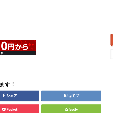
します！
シェア
はてブ
Pocket
feedly