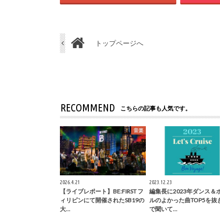
トップページへ
RECOMMEND
こちらの記事も人気です。
音楽
2026.4.21
2023.12.23
【ライブレポート】BE:FIRST フ
編集長に2023年ダンス＆
ィリピンにて開催されたSB19の
ルのよかった曲TOP5を抜
大…
で聞いて…