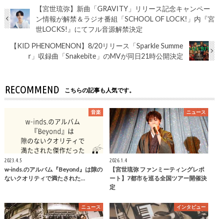
【宮世琉弥】新曲「GRAVITY」リリース記念キャンペー
ン情報が解禁＆ラジオ番組「SCHOOL OF LOCK!」内『宮
世LOCKS!』にてフル音源解禁決定
【KID PHENOMENON】8/20リリース「Sparkle Summe
r」収録曲「Snakebite」のMVが同日21時公開決定
RECOMMEND
こちらの記事も人気です。
音楽
ニュース
2023.4.5
2026.1.4
w-inds.のアルバム『Beyond』は隙の
【宮世琉弥 ファンミーティングレポ
ないクオリティで満たされた…
ート】7都市を巡る全国ツアー開催決
定
ニュース
インタビュー