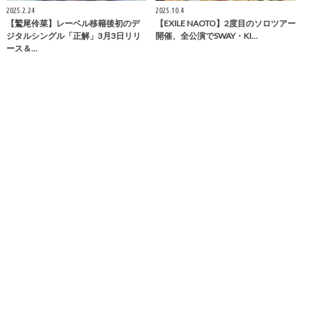
2025.2.24
2025.10.4
【鷲尾伶菜】レーベル移籍後初のデ
【EXILE NAOTO】2度目のソロツアー
ジタルシングル「正解」3月3日リリ
開催、全公演でSWAY・KI…
ース＆…