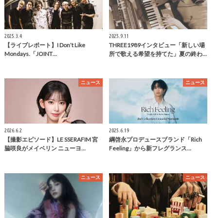
2025.3.4
2025.9.11
【ライブレポート】I Don’t Like
THREE1989インタビュー「新しい場
Mondays.「JOINT…
所で歌える希望を持てた」夏の終わ…
ニュース
ニュース
2026.6.2
2025.6.19
【撮影エピソード】LE SSERAFIM 宮
綱啓永プロデュースブランド「Rich
脇咲良がメイベリン ニューヨ…
Feeling」から新フレグランス…
ニュース
ニュース