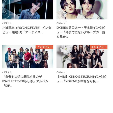
2026.8.8
2026.7.21
小波津志（PSYCHIC FEVER）インタ
DXTEEN 谷口太一・平本健インタビ
ビュー 連載 (1)「アーティス…
ュー「今までにないグループの一面
を見せ…
インタビュー
インタビュー
2026.7.11
2026.7.7
「自分を大切に表現するのが
【ME:I】KEIKO＆TSUZUMIインタビ
PSYCHIC FEVERらしさ」アルバム
ュー「YOU:MEが幸せなら私…
『DIF…