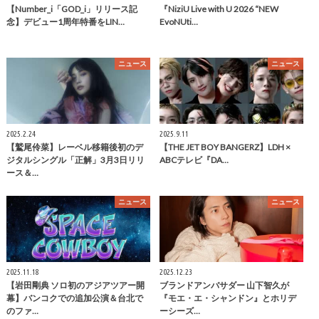
【Number_i「GOD_i」リリース記
『NiziU Live with U 2026 “NEW
念】デビュー1周年特番をLIN…
EvoNUti…
ニュース
ニュース
2025.2.24
2025.9.11
【鷲尾伶菜】レーベル移籍後初のデ
【THE JET BOY BANGERZ】LDH ×
ジタルシングル「正解」3月3日リリ
ABCテレビ『DA…
ース＆…
ニュース
ニュース
2025.11.18
2025.12.23
【岩田剛典 ソロ初のアジアツアー開
ブランドアンバサダー 山下智久が
幕】バンコクでの追加公演＆台北で
『モエ・エ・シャンドン』とホリデ
のファ…
ーシーズ…