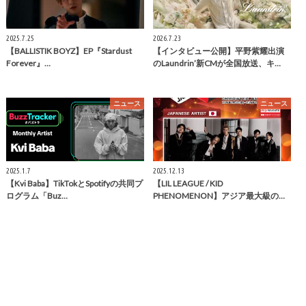
2025.7.25
2026.7.23
【BALLISTIK BOYZ】EP『Stardust
【インタビュー公開】平野紫耀出演
Forever』…
のLaundrin’新CMが全国放送、キ…
ニュース
ニュース
2025.1.7
2025.12.13
【Kvi Baba】TikTokとSpotifyの共同プ
【LIL LEAGUE / KID
ログラム「Buz…
PHENOMENON】アジア最大級の…