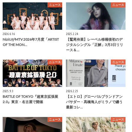
ニュース
ニュース
2026.6.16
2025.2.24
NiziUがMTV 2026年7月度「ARTIST
【鷲尾伶菜】レーベル移籍後初のデ
OF THE MON…
ジタルシングル「正解」3月3日リリ
ース＆…
ニュース
ニュース
2025.9.3
2026.2.25
BATTLE OF TOKYO『超東京拡張展
【エトロ】グローバルブランドアン
2.0』東京・名古屋で開催
バサダー・髙橋海人がミラノで纏う
最新コレ…
ニュース
ニュース