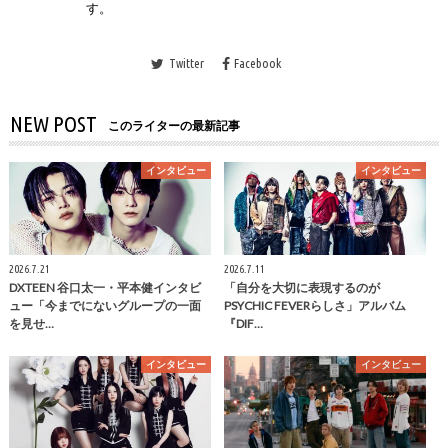
す。
Twitter
Facebook
NEW POST
このライターの最新記事
インタビュー
インタビュー
2026.7.21
2026.7.11
DXTEEN 谷口太一・平本健インタビ
「自分を大切に表現するのが
ュー「今までにないグループの一面
PSYCHIC FEVERらしさ」アルバム
を見せ…
『DIF…
インタビュー
インタビュー