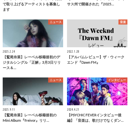
で取り上げるアーティストを募集し
サス州で開催された『2025…
ます
ニュース
音楽
2025.2.24
2022.1.28
【鷲尾伶菜】レーベル移籍後初のデ
【アルバムレビュー】ザ・ウィーク
ジタルシングル「正解」3月3日リリ
エンド『Dawn FM』
ース＆…
ニュース
インタビュー
2025.9.11
2024.4.21
【鷲尾伶菜】レーベル移籍後初の
【PSYCHIC FEVERインタビュー後
Mini Album『freivor』リリ…
編】「音楽は、歌だけでなくダン…