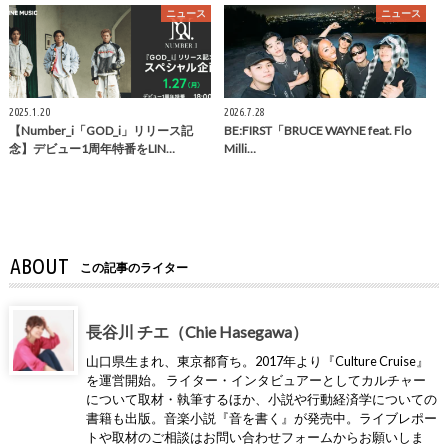
ニュース
ニュース
2025.1.20
2026.7.28
【Number_i「GOD_i」リリース記
BE:FIRST「BRUCE WAYNE feat. Flo
念】デビュー1周年特番をLIN…
Milli…
ABOUT
この記事のライター
長谷川 チエ（Chie Hasegawa）
山口県生まれ、東京都育ち。2017年より『Culture Cruise』
を運営開始。 ライター・インタビュアーとしてカルチャー
について取材・執筆するほか、小説や行動経済学についての
書籍も出版。音楽小説『音を書く』が発売中。ライブレポー
トや取材のご相談はお問い合わせフォームからお願いしま