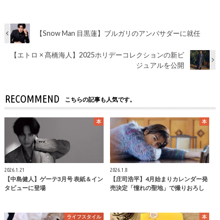
【Snow Man 目黒蓮】ブルガリのアンバサダーに就任
【エトロ × 髙橋海人】2025ホリデーコレクションの新ビ
ジュアルを公開
RECOMMEND
こちらの記事も人気です。
本
本
2026.1.21
2026.1.8
【中島健人】ゲーテ3月号 表紙＆イン
【庄司浩平】4月始まりカレンダー発
タビューに登場
売決定「憧れの聖地」で撮りおろし
ライフスタイル
本