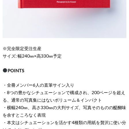
※完全限定受注生産
サイズ: 幅240㎜×高330㎜予定
POINTS
・全冊メンバー6人の直筆サイン入り
・8つの豊かなシチュエーションで構成され、200ページを超え
る、通常の写真集にはないボリューム＆インパクト
・横幅240㎜、高さ330㎜の大判サイズ、写真そのものの醍醐味
を余すところなく表現
・本文はシチュエーションを活かす4種類の用紙を贅沢に使い分