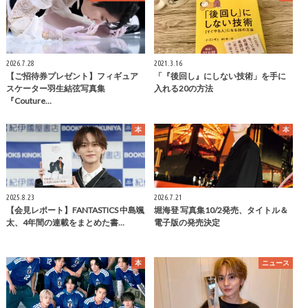
2026.7.28
2021.3.16
【ご招待券プレゼント】フィギュア
「『後回し』にしない技術」を手に
スケーター羽生結弦写真集
入れる20の方法
『Couture…
本
本
2025.8.23
2026.7.21
【会見レポート】FANTASTICS 中島颯
堀海登 写真集10/2発売、タイトル＆
太、4年間の連載をまとめた書…
電子版の発売決定
本
ニュース