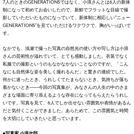
7人のときのGENERATIONSではなく、小浪さんとは6人の新体
制になって初めてお会いしたので、新鮮でフラットな目線で撮
影していただいたものになっていて、新体制に相応しい“ニュー
GENERATIONS”を見ていただけるワクワクで、胸がいっぱいで
す。
なかでも、浅瀬で撮った写真の自然光の使い方や写し方は小浪
さんの芸術性が溢れていて、とても感動しました。衣装でなく
私服での撮影というのもなかなかないことなのですが、「こん
なにも自然体な姿を美しく撮れるんだ」と驚きの連続でした。
何かに迷ったとき、うれしくてたまらないとき、気持ちが落ち
着かないとき――今回の写真集が、みなさんの人生の中のさま
ざまな場面に寄り添えるような存在になってもらえたらうれし
いです。写真を見て、6人でしか出せない雰囲気や表情があるん
だと気付くことができました。あらためて、この雰囲気と時間
を大切にしていきたいと思っています。
■写真家 小浪次郎