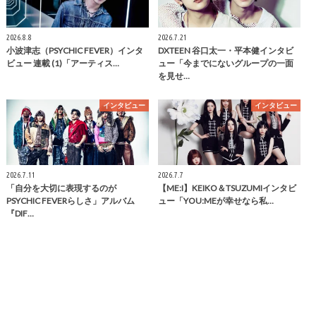
2026.8.8
2026.7.21
小波津志（PSYCHIC FEVER）インタ
DXTEEN 谷口太一・平本健インタビ
ビュー 連載 (1)「アーティス…
ュー「今までにないグループの一面
を見せ…
インタビュー
インタビュー
2026.7.11
2026.7.7
「自分を大切に表現するのが
【ME:I】KEIKO＆TSUZUMIインタビ
PSYCHIC FEVERらしさ」アルバム
ュー「YOU:MEが幸せなら私…
『DIF…