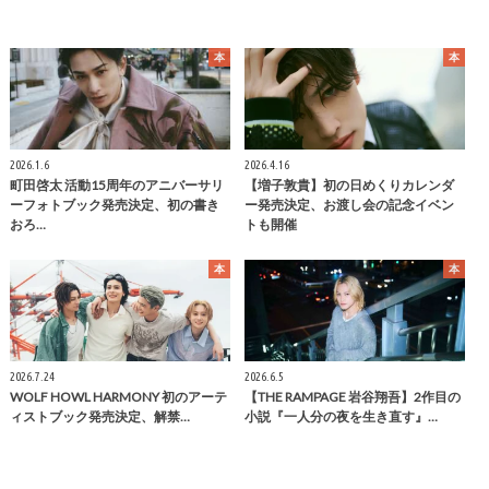
本
本
2026.1.6
2026.4.16
町田啓太 活動15周年のアニバーサリ
【増子敦貴】初の日めくりカレンダ
ーフォトブック発売決定、初の書き
ー発売決定、お渡し会の記念イベン
おろ…
トも開催
本
本
2026.7.24
2026.6.5
WOLF HOWL HARMONY 初のアーテ
【THE RAMPAGE 岩谷翔吾】2作目の
ィストブック発売決定、解禁…
小説『一人分の夜を生き直す』…