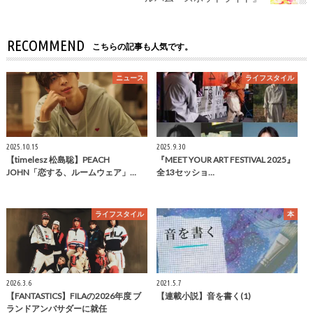
RECOMMEND
こちらの記事も人気です。
ニュース
ライフスタイル
2025.10.15
2025.9.30
【timelesz 松島聡】PEACH
『MEET YOUR ART FESTIVAL 2025』
JOHN「恋する、ルームウェア」…
全13セッショ…
ライフスタイル
本
2026.3.6
2021.5.7
【FANTASTICS】FILAの2026年度 ブ
【連載小説】音を書く(1)
ランドアンバサダーに就任