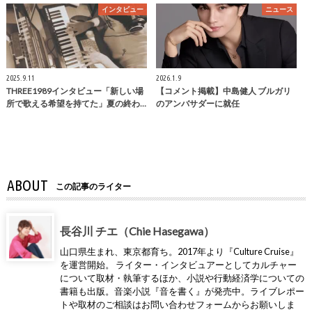
インタビュー
ニュース
2025.9.11
2026.1.9
THREE1989インタビュー「新しい場
【コメント掲載】中島健人 ブルガリ
所で歌える希望を持てた」夏の終わ…
のアンバサダーに就任
ABOUT
この記事のライター
長谷川 チエ（Chie Hasegawa）
山口県生まれ、東京都育ち。2017年より『Culture Cruise』
を運営開始。 ライター・インタビュアーとしてカルチャー
について取材・執筆するほか、小説や行動経済学についての
書籍も出版。音楽小説『音を書く』が発売中。ライブレポー
トや取材のご相談はお問い合わせフォームからお願いしま