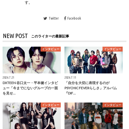
す。
Twitter
Facebook
NEW POST
このライターの最新記事
インタビュー
インタビュー
2026.7.21
2026.7.11
DXTEEN 谷口太一・平本健インタビ
「自分を大切に表現するのが
ュー「今までにないグループの一面
PSYCHIC FEVERらしさ」アルバム
を見せ…
『DIF…
インタビュー
インタビュー