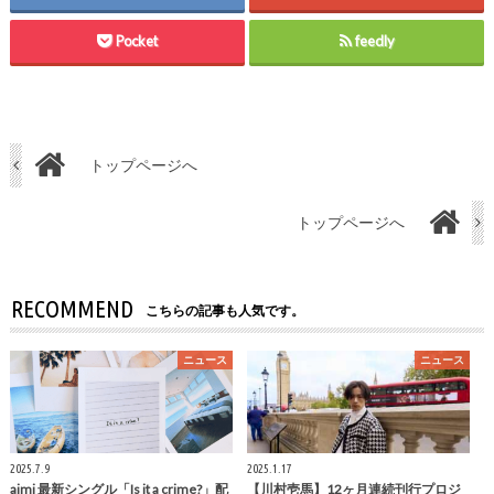
Pocket
feedly
トップページへ
トップページへ
RECOMMEND
こちらの記事も人気です。
ニュース
ニュース
2025.7.9
2025.1.17
aimi 最新シングル「Is it a crime?」配
【川村壱馬】12ヶ月連続刊行プロジ