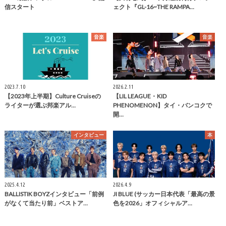
信スタート
ェクト『GL-16~THE RAMPA…
音楽
音楽
2023.7.10
2026.2.11
【2023年上半期】Culture Cruiseの
【LIL LEAGUE・KID
ライターが選ぶ邦楽アル…
PHENOMENON】タイ・バンコクで
開…
インタビュー
本
2025.4.12
2026.4.9
BALLISTIK BOYZインタビュー「前例
JI BLUE (サッカー日本代表「最高の景
がなくて当たり前」ベストア…
色を2026」オフィシャルア…