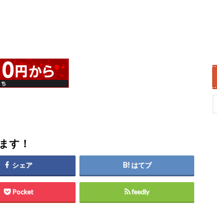
します！
シェア
はてブ
Pocket
feedly