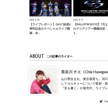
2025.6.30
2025.4.11
【ライブレポート】Girls² 結成6
【BALLISTIK BOYZ】7月
周年記念のスペシャルライブ開
のアジアツアー開催決定、
催、全…
1…
ABOUT
この記事のライター
長谷川 チエ（Chie Hasega
山口県生まれ、東京都育ち。2017年
してカルチャーについて取材・
『音を書く』が発売中。ライブ
Twi