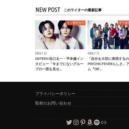
NEW POST
このライターの最新記事
インタビュー
インタ
2026.7.21
2026.7.11
DXTEEN 谷口太一・平本健イン
「自分を大切に表現するの
タビュー「今までにないグルー
PSYCHIC FEVERらしさ
プの一面を見せ…
ム『DIF…
プライバシーポリシー
取材のお問い合わせ
Twitter
Instagram
Pinterest
Amazon
Spotify
リンク