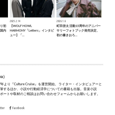
2025.2.14
2026.1.6
より初
【WOLF HOWL
町田啓太 活動15周年のアニバー
国内
HARMONY「Letters」インタビ
サリーフォトブック発売決定、
ュー】「…
初の書きおろ…
wa）
より『Culture Cruise』を運営開始。 ライター・インタビュアーと
執筆するほか、小説や行動経済学についての書籍も出版。音楽小説
レポートや取材のご相談はお問い合わせフォームからお願いします。
tter
Facebook