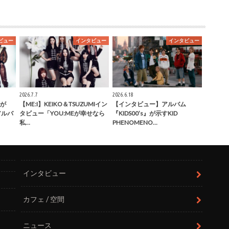
ビュー
インタビュー
インタビュー
2026.7.7
2026.6.18
が
【ME:I】KEIKO＆TSUZUMIイン
【インタビュー】アルバム
」アルバ
タビュー「YOU:MEが幸せなら
『KIDS00’s』が示すKID
私…
PHENOMENO…
インタビュー
カフェ / 空間
ニュース