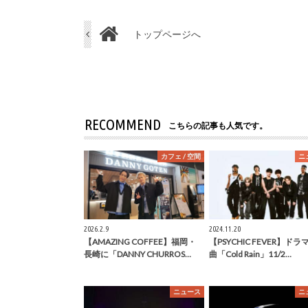
トップページへ
RECOMMEND
こちらの記事も人気です。
カフェ / 空間
ニ
2026.2.9
2024.11.20
【AMAZING COFFEE】福岡・
【PSYCHIC FEVER】ドラ
長崎に「DANNY CHURROS…
曲「Cold Rain」11/2…
ニュース
ニ