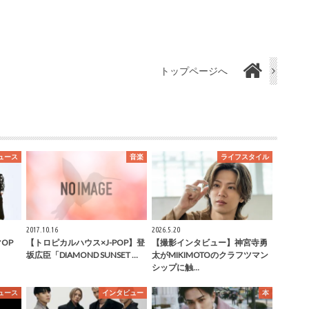
トップページへ
ュース
音楽
ライフスタイル
2017.10.16
2026.5.20
マOP
【トロピカルハウス×J-POP】登
【撮影インタビュー】神宮寺勇
坂広臣「DIAMOND SUNSET …
太がMIKIMOTOのクラフツマン
シップに触…
ュース
インタビュー
本