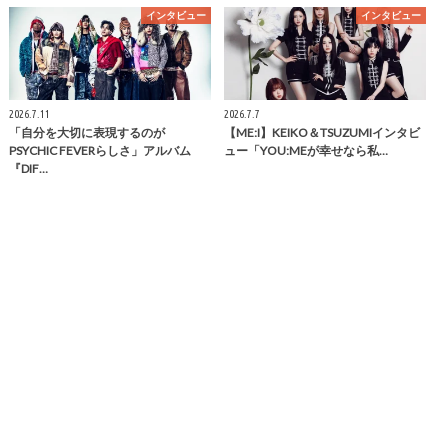
インタビュー
インタビュー
2026.7.11
2026.7.7
「自分を大切に表現するのが
【ME:I】KEIKO＆TSUZUMIインタビ
PSYCHIC FEVERらしさ」アルバム
ュー「YOU:MEが幸せなら私…
『DIF…