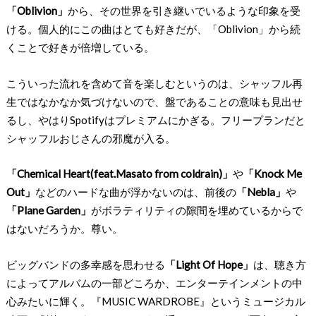
「Oblivion」
から、その世界を引き継いでいるような印象を受
ける。個人的にこの曲はとても好きだが、「Oblivion」から続
くことで好きが倍増している。
こういった流れを含めて音を楽しむというのは、シャッフル再
生ではなかなか気づけないので、盤であることの意味も見出せ
るし、やはりSpotifyはプレミアムにかぎる。フリープランだと
シャッフルおじさんの邪魔が入る。
「Chemical Heart(feat.Masato from coldrain)」
や
「Knock Me
Out」
などのハードな曲が浮かないのは、前後の
「Nebla」
や
「Plane Garden」
がボラティリティの隙間を埋めているからで
はないだろうか。尊い。
ビッグバンドの多幸感を思わせる
「Light Of Hope」
は、聴き方
によってアルバムの一部どころか、エンターテインメントの中
心みたいに輝く。『MUSIC WARDROBE』というミュージカル