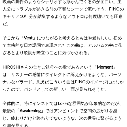
映画の劇伴のようなシナリオすら浮かんでくるのが面白い。主
人公にトラブルが起きる前の平和なシーンで流れそう。FINOの
キャリア10年分が結集するようなアウトロは何度聴いても圧巻
だ。
そこから
「Vent」
につながると考えるともはや愛おしい。初め
て本格的な日本語詞で表現されたこの曲は、アルバムの中に混
ざるとより歌詞が際立つことに気づかされる。
HIROSHIさんの亡きご祖母への歌であるという
「Moment」
は、リスナーの感情にダイレクトに訴えかけるような、パーソ
ナルなバラード。思えばこういう曲はFINOのイメージにはなか
ったので、バンドとしての新しい一面が見られそうだ。
全体的に、特にインストではLo-Fiな雰囲気が印象的なのだが、
最後の
「Awakening」
ではアンビエントで空間の広がりを感
じ、終わりだけど終わりでないような、次の世界に繋がるよう
な扉が見える。