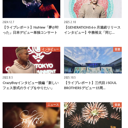
2024.12.7
2025.2.10
【ライブレポート】NuNew「夢が叶
【GENERATIONS 6ヶ月連続リリース
った」日本デビュー単独コンサート
インタビュー】中務裕太「同じ…
インタビュー
音楽
2022.8.5
2025.10.5
CrazyBoyインタビュー後編「新しい
【ライブレポート】三代目 J SOUL
フェス形式のライブをやりたい」
BROTHERS デビュー15周…
ニュース
音楽