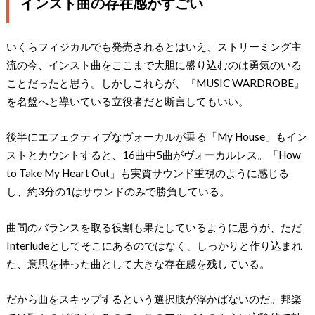
インスト曲の存在感がすごい
いくらフィジカルでも発売されるとはいえ、ストリーミング主
流の今、インスト曲をここまで大胆に盛り込むのは勇気のいる
ことだったと思う。しかしこれらが、『MUSIC WARDROBE』
を名盤へと導いている立役者だと断言してもいい。
後半にエフェクティブなヴォーカルが乗る「My House」もイン
ストとカウントすると、16曲中5曲がヴォーカルレス。「How
to Take My Heart Out」も実質サウンド重視のように感じる
し、約3分の1はサウンドのみで勝負している。
曲間のバランスを取る役割も果たしているように思うが、ただ
Interludeとしてそこにあるのではなく、しっかりと作り込まれ
た、意思を持った曲として大きな存在感を残している。
だから曲をスキップするという選択肢が浮かばないのだ。邦楽