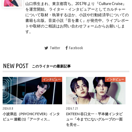
山口県生まれ、東京都育ち。2017年より『Culture Cruise』
を運営開始。 ライター・インタビュアーとしてカルチャー
について取材・執筆するほか、小説や行動経済学についての
書籍も出版。音楽小説『音を書く』が発売中。ライブレポー
トや取材のご相談はお問い合わせフォームからお願いしま
す。
Twitter
Facebook
NEW POST
このライターの最新記事
インタビュー
インタビュー
2026.8.8
2026.7.21
小波津志（PSYCHIC FEVER）インタ
DXTEEN 谷口太一・平本健インタビ
ビュー 連載 (1)「アーティス…
ュー「今までにないグループの一面
を見せ…