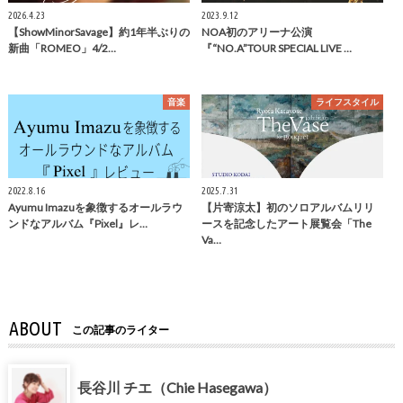
2026.4.23
2023.9.12
【ShowMinorSavage】約1年半ぶりの
NOA初のアリーナ公演
新曲「ROMEO」4/2…
『“NO.A”TOUR SPECIAL LIVE …
音楽
ライフスタイル
2022.8.16
2025.7.31
Ayumu Imazuを象徴するオールラウ
【片寄涼太】初のソロアルバムリリ
ンドなアルバム『Pixel』レ…
ースを記念したアート展覧会「The
Va…
ABOUT
この記事のライター
長谷川 チエ（Chie Hasegawa）