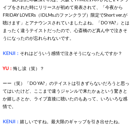
イブをされた時にリリースが初めて発表されて、「今夜から
FRIDAY LOVERs（IDLMs.のファンクラブ）限定でShort ver.が
聴けます」とアナウンスされていましたよね。「DO YA?」とは
まったく違うテイストだったので、心斎橋のど真ん中で泣きそ
うになったのが忘れられないです。
KENJI：
それはどういう感情で泣きそうになったんですか？
YU：
悔し涙（笑）？
ーー（笑）「DO YA?」のテイストは引きずらないだろうと思っ
てはいたけど、ここまで違うジャンルで来たかぁという驚きと
か嬉しさとか、ライブ直後に聴いたのもあって、いろいろな感
情で。
KENJI：
嬉しいですね。最大限のギャップを引き出せたね。