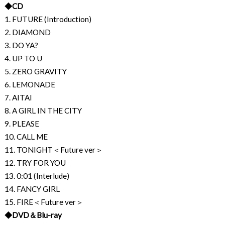
◆CD
1. FUTURE (Introduction)
2. DIAMOND
3. DO YA?
4. UP TO U
5. ZERO GRAVITY
6. LEMONADE
7. AITAI
8. A GIRL IN THE CITY
9. PLEASE
10. CALL ME
11. TONIGHT＜Future ver＞
12. TRY FOR YOU
13. 0:01 (Interlude)
14. FANCY GIRL
15. FIRE＜Future ver＞
◆DVD＆Blu-ray