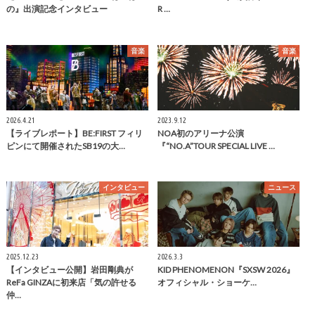
の』出演記念インタビュー
R …
音楽
音楽
2026.4.21
2023.9.12
【ライブレポート】BE:FIRST フィリ
NOA初のアリーナ公演
ピンにて開催されたSB19の大…
『“NO.A”TOUR SPECIAL LIVE …
インタビュー
ニュース
2025.12.23
2026.3.3
【インタビュー公開】岩田剛典が
KID PHENOMENON『SXSW 2026』
ReFa GINZAに初来店「気の許せる
オフィシャル・ショーケ…
仲…