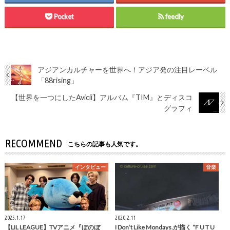
Pocket
feedly
アジアンカルチャーを世界へ！アジア発の注目レーベル
「88rising」
【世界を一つにしたAvicii】アルバム『TIM』とディスコ
グラフィ
RECOMMEND
こちらの記事も人気です。
インタビュー
音楽
2025.1.17
2020.2.11
【LIL LEAGUE】TVアニメ『ぼのぼ
I Don’t Like Mondays.が描く “F U T U