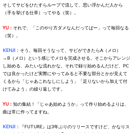
そしてサビをひたすらループで流して、思い浮かんだ人から
（手を挙げる仕草）ってやる（笑）。
YU：
それで、「このやり方ダメなんだってばー」って毎回なる
（笑）。
KENJI：
そう。毎回そうなって、サビができたらA（メロ）
→B（メロ）という感じでメロを完成させる。そこからアレンジ
し始める、みたいな流れかな。それで録り始めるんだけど、PC
では良かったけど実際にやってみると不要な部分とかが見えて
くるから「じゃあこれなしにしよう」「足りないから加えて付
けてみよう」の繰り返しです。
YU：
知の集結！「じゃあ始めようか」って作り始めるよりは、
曲は常に作ってますね。
KENJI：
『FUTURE』は3年ぶりのリリースですけど、かなりス