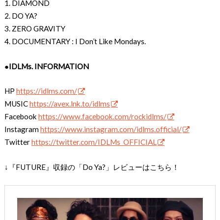
1. DIAMOND
2. DO YA?
3. ZERO GRAVITY
4. DOCUMENTARY : I Don’t Like Mondays.
●IDLMs. INFORMATION
HP
https://idlms.com/
MUSIC
https://avex.lnk.to/idlms
Facebook
https://www.facebook.com/rockidlms/
Instagram
https://www.instagram.com/idlms.official/
Twitter
https://twitter.com/IDLMs_OFFICIAL
↓『FUTURE』収録の「Do Ya?」レビューはこちら！