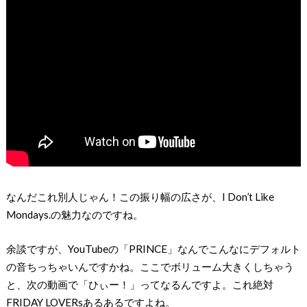
なんだこれ別人じゃん！この振り幅の広さが、I Don’t Like
Mondays.の魅力なのですね。
余談ですが、YouTubeの「PRINCE」なんでこんなにデフォルト
の音ちっちゃいんですかね。ここでボリューム大きくしちゃう
と、次の動画で「ひぃー！」ってなるんですよ。これ絶対
FRIDAY LOVERsあるあるですよね。