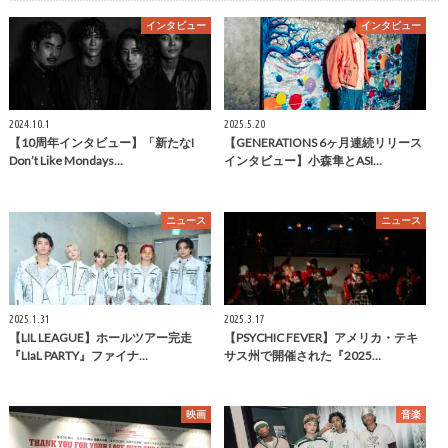
インタビュー
インタビュー
2024.10.1
2025.5.20
【10周年インタビュー】「新たなI
【GENERATIONS 6ヶ月連続リリース
Don’t Like Mondays…
インタビュー】小森隼とASI…
ニュース
ニュース
2025.1.31
2025.3.17
【LIL LEAGUE】ホールツアー完走
【PSYCHIC FEVER】アメリカ・テキ
『LIaL PARTY』ファイナ…
サス州で開催された『2025…
映画
音楽