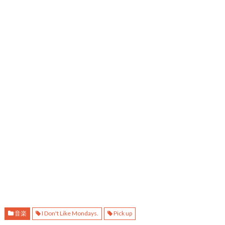
音楽
I Don't Like Mondays.
Pick up