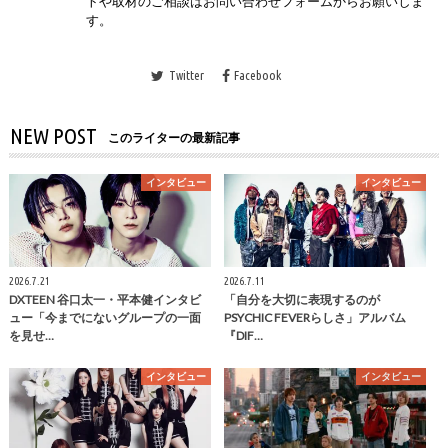
トや取材のご相談はお問い合わせフォームからお願いしま
す。
Twitter
Facebook
NEW POST
このライターの最新記事
インタビュー
インタビュー
2026.7.21
2026.7.11
DXTEEN 谷口太一・平本健インタビ
「自分を大切に表現するのが
ュー「今までにないグループの一面
PSYCHIC FEVERらしさ」アルバム
を見せ…
『DIF…
インタビュー
インタビュー