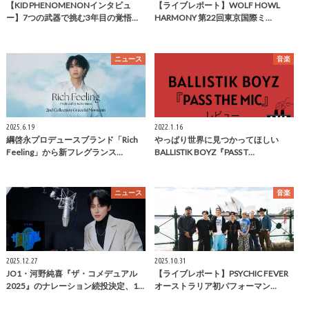
【KID PHENOMENONインタビュ
【ライブレポート】WOLF HOWL
ー】7つの武器で挑む3年目の覚悟…
HARMONY 第22回東京国際ミ…
ニュース
音楽
2025.6.19
2022.1.16
綱啓永プロデュースブランド「Rich
やっぱり世界に見つかってほしい
Feeling」から新フレグランス…
BALLISTIK BOYZ『PASS T…
ニュース
音楽
2025.12.27
2025.10.31
JO1・河野純喜『ザ・コメデュアル
【ライブレポート】PSYCHIC FEVER
2025』のナレーション続投決定、1…
オーストラリア初パフォーマン…