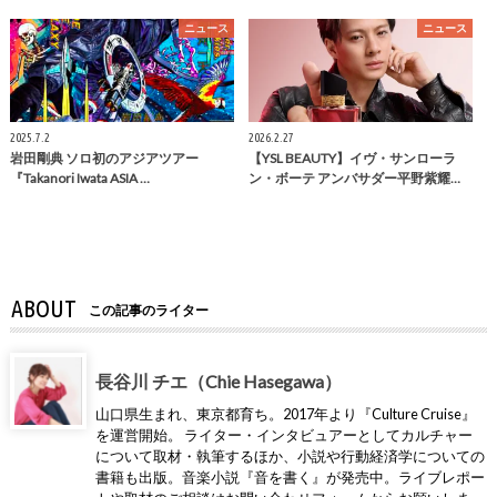
ニュース
ニュース
2025.7.2
2026.2.27
岩田剛典 ソロ初のアジアツアー
【YSL BEAUTY】イヴ・サンローラ
『Takanori Iwata ASIA …
ン・ボーテ アンバサダー平野紫耀…
ABOUT
この記事のライター
長谷川 チエ（Chie Hasegawa）
山口県生まれ、東京都育ち。2017年より『Culture Cruise』
を運営開始。 ライター・インタビュアーとしてカルチャー
について取材・執筆するほか、小説や行動経済学についての
書籍も出版。音楽小説『音を書く』が発売中。ライブレポー