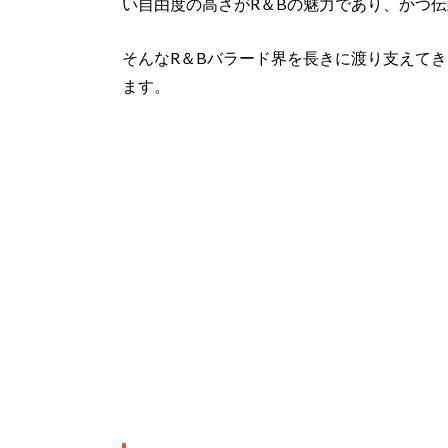
い自由度の高さがR＆Bの魅力であり、かつ
そんなR＆Bバラード界を長きに渡り支えて
ます。