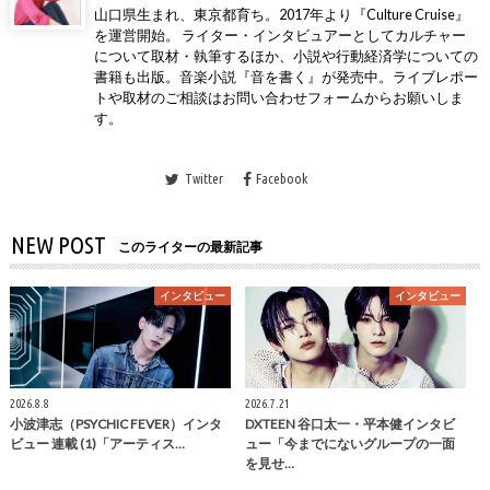
山口県生まれ、東京都育ち。2017年より『Culture Cruise』
を運営開始。 ライター・インタビュアーとしてカルチャー
について取材・執筆するほか、小説や行動経済学についての
書籍も出版。音楽小説『音を書く』が発売中。ライブレポー
トや取材のご相談はお問い合わせフォームからお願いしま
す。
Twitter
Facebook
NEW POST
このライターの最新記事
インタビュー
インタビュー
2026.8.8
2026.7.21
小波津志（PSYCHIC FEVER）インタ
DXTEEN 谷口太一・平本健インタビ
ビュー 連載 (1)「アーティス…
ュー「今までにないグループの一面
を見せ…