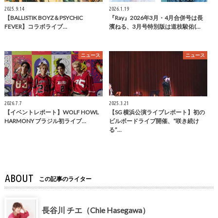
2025.9.14
2026.1.19
【BALLISTIK BOYZ＆PSYCHIC
『Ray』2026年3月・4月合併号は長
FEVER】コラボライブ…
濱ねる、3月号特別版は道枝駿佑(…
ニュース
ニュース
2026.7.7
2025.3.21
【イベントレポート】WOLF HOWL
【SG 横浜公演ライブレポート】初の
HARMONY ブラジル初ライブ…
ビルボードライブ開催、“咲き続け
る”…
ABOUT
この記事のライター
長谷川 チエ（Chie Hasegawa）