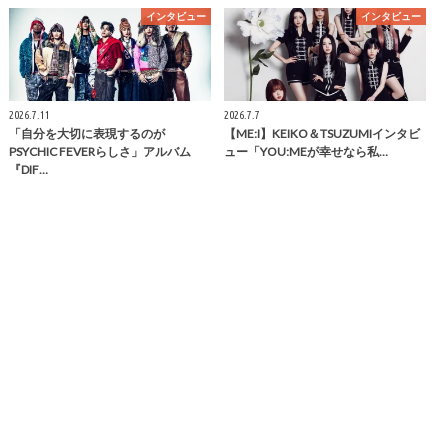
インタビュー
インタビュー
2026.7.11
2026.7.7
「自分を大切に表現するのが
【ME:I】KEIKO＆TSUZUMIインタビ
PSYCHIC FEVERらしさ」アルバム
ュー「YOU:MEが幸せなら私…
『DIF…