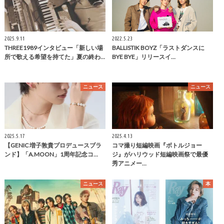
2025.9.11
2022.5.23
THREE1989インタビュー「新しい場
BALLISTIK BOYZ「ラストダンスに
所で歌える希望を持てた」夏の終わ…
BYE BYE」リリースイ…
ニュース
ニュース
2025.5.17
2025.4.13
【GENIC 増子敦貴プロデュースブラ
コマ撮り短編映画『ボトルジョー
ンド】「A.MOON」1周年記念コ…
ジ』がハリウッド短編映画祭で最優
秀アニメー…
ニュース
本