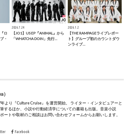
2026.7.24
2026.1.2
『ロ
【JO1】US EP『ANIMAL』から
【THE RAMPAGEライブレポー
ブ・
「WHATCHA DOIN」先行…
ト】グループ初のカウントダウ
ンライブ…
wa）
より『Culture Cruise』を運営開始。 ライター・インタビュアーと
執筆するほか、小説や行動経済学についての書籍も出版。音楽小説
レポートや取材のご相談はお問い合わせフォームからお願いします。
tter
Facebook