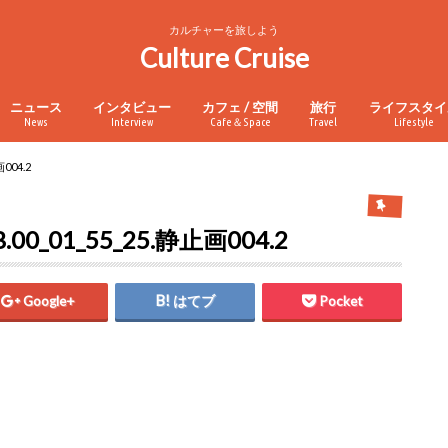
カルチャーを旅しよう
Culture Cruise
ニュース
インタビュー
カフェ / 空間
旅行
ライフスタイ
News
Interview
Cafe＆Space
Travel
Lifestyle
004.2
00_01_55_25.静止画004.2
Google+
はてブ
Pocket