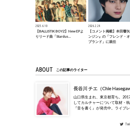
2025.6.10
2026.2.24
【BALLISTIK BOYZ】New EPよ
【コメント掲載】本田響矢
りリード曲「Stardus…
ンジン』の「フレンド・オ
ブランド」に就任
ABOUT
この記事のライター
長谷川 チエ（Chie Hasega
山口県生まれ、東京都育ち。2017年
してカルチャーについて取材・
『音を書く』が発売中。ライブ
Twi