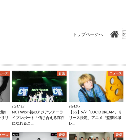
トップページへ
ュース
音楽
ニュース
2024.12.7
2024.9.5
画第3
NCT WISH初のアジアツアーラ
【SG】9/7「LUCID DREAM」リ
をリリ
イブレポート「信じ合える存在
リース決定、アニメ『監禁区域
になれるこ…
レ…
ュース
音楽
音楽