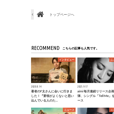
トップページへ
RECOMMEND
こちらの記事も人気です。
インタビュー
ニ
2020.8.14
2025.9.17
著者のF太さんに会いに行きま
aimi 毎月連続リリース企
した！『要領がよくないと思い
弾、シングル「Tell Me」
込んでいる人のた…
ース
ニュース
ニ