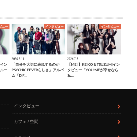
ビュー
インタビュー
インタビュー
2026.7.11
2026.7.7
健イン
「自分を大切に表現するのが
【ME:I】KEIKO＆TSUZUMIイン
ルー
PSYCHIC FEVERらしさ」アルバ
タビュー「YOU:MEが幸せなら
ム『DIF…
私…
インタビュー
カフェ / 空間
ニュース