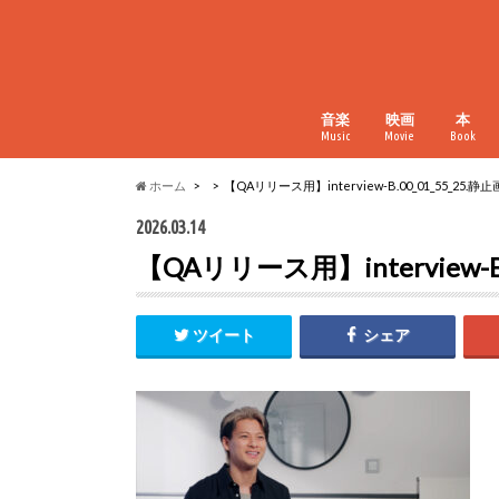
音楽
映画
本
Music
Movie
Book
ホーム
【QAリリース用】interview-B.00_01_55_25.静止画
2026.03.14
【QAリリース用】interview-B.
ツイート
シェア