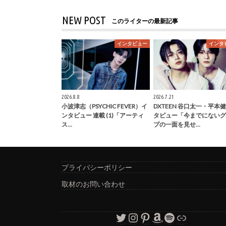
NEW POST
このライターの最新記事
インタビュー
インタ
2026.8.8
2026.7.21
小波津志（PSYCHIC FEVER）イ
DXTEEN 谷口太一・平本
ンタビュー 連載 (1)「アーティ
タビュー「今までにないグ
ス…
プの一面を見せ…
プライバシーポリシー
取材のお問い合わせ
Twitter
Instagram
Pinterest
Amazon
Spotify
リンク