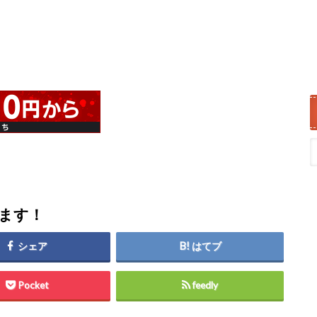
します！
シェア
はてブ
Pocket
feedly