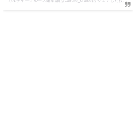
カルチャークルーズ編集部(@culture_cruise)がシェアした投稿