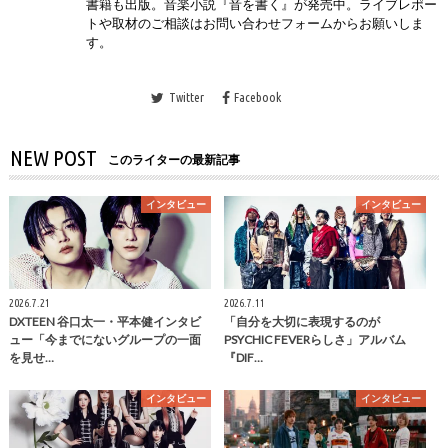
書籍も出版。音楽小説『音を書く』が発売中。ライブレポー
トや取材のご相談はお問い合わせフォームからお願いしま
す。
Twitter
Facebook
NEW POST
このライターの最新記事
インタビュー
インタビュー
2026.7.21
2026.7.11
DXTEEN 谷口太一・平本健インタビ
「自分を大切に表現するのが
ュー「今までにないグループの一面
PSYCHIC FEVERらしさ」アルバム
を見せ…
『DIF…
インタビュー
インタビュー