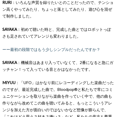
RURI
：いろんな声質を録りたいとのことだったので、テンショ
ン高くやってみたり、ちょっと落としてみたり、遊び心を混ぜ
て制作しました。
SAYAKA
：初めて聴いた時と、完成した曲とではロボットっぽ
さも足されていてアレンジも変わりました。
ーー最初の段階ではもう少しシンプルだったんですか？
SAYAKA
：機械音はあまり入っていなくて、2番になると急にガ
ッチャン！って入っている音とかはなかったです。
MIYUU
：「UFO」はかなり前にレコーディングした楽曲だった
のですが、最近完成した曲で。Bloodpop®️と私たちで常にコミ
ュニケーションを取りながら楽曲を作っていく中で、他の曲も
作りながら改めてこの曲を聴いてみると、もっとこういうアレ
ンジを加えた方が面白いのではないかなど想像が膨らんで、
「これはどう思う？好き？嫌い？」など、私たちの意志も尊重