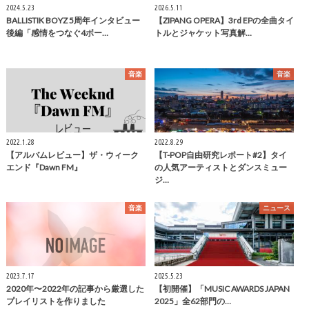
2024.5.23
2026.5.11
BALLISTIK BOYZ 5周年インタビュー
【ZIPANG OPERA】3rd EPの全曲タイ
後編「感情をつなぐ4ボー…
トルとジャケット写真解…
音楽
音楽
2022.1.28
2022.8.29
【アルバムレビュー】ザ・ウィーク
【T-POP自由研究レポート#2】タイ
エンド『Dawn FM』
の人気アーティストとダンスミュー
ジ…
音楽
ニュース
2023.7.17
2025.5.23
2020年〜2022年の記事から厳選した
【初開催】「MUSIC AWARDS JAPAN
プレイリストを作りました
2025」全62部門の…