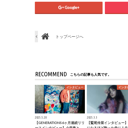
Google+
トップページへ
RECOMMEND
こちらの記事も人気です。
インタビュー
インタ
2025.5.20
2025.3.3
【GENERATIONS 6ヶ月連続リリ
【鷲尾伶菜インタビュー】
ースインタビュー】小森隼と
になるほど歌った曲に人生