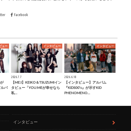
tter
Facebook
ビュー
インタビュー
インタビュー
2026.7.7
2026.6.18
が
【ME:I】KEIKO＆TSUZUMIイン
【インタビュー】アルバム
」アルバ
タビュー「YOU:MEが幸せなら
『KIDS00’s』が示すKID
私…
PHENOMENO…
インタビュー