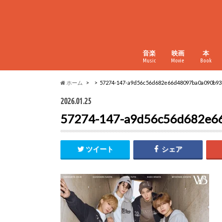
音楽
映画
本
Music
Movie
Book
ホーム
57274-147-a9d56c56d682e66d48097ba0a090b93
2026.01.25
57274-147-a9d56c56d682e6
ツイート
シェア