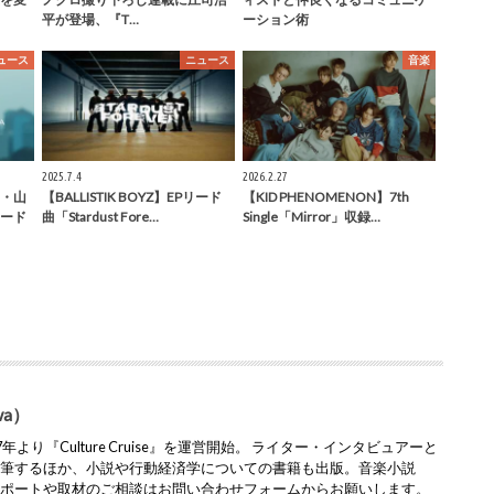
平が登場、『T…
ーション術
ュース
ニュース
音楽
2025.7.4
2026.2.27
・山
【BALLISTIK BOYZ】EPリード
【KID PHENOMENON】7th
ード
曲「Stardust Fore…
Single「Mirror」収録…
wa）
より『Culture Cruise』を運営開始。 ライター・インタビュアーと
執筆するほか、小説や行動経済学についての書籍も出版。音楽小説
レポートや取材のご相談はお問い合わせフォームからお願いします。