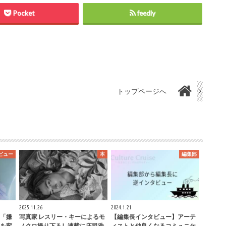
Pocket
feedly
トップページへ
ビュー
本
編集部
2025.11.26
2024.1.21
「嫌
写真家 レスリー・キーによるモ
【編集長インタビュー】アーテ
を変
ノクロ撮り下ろし連載に庄司浩
ィストと仲良くなるコミュニケ