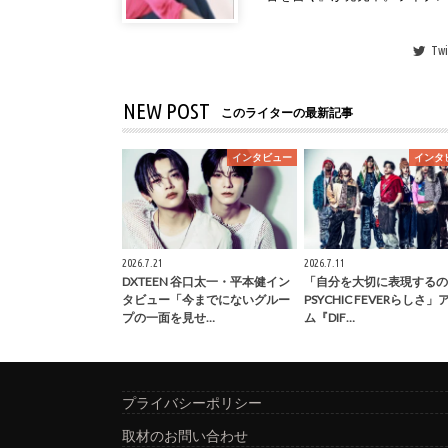
Twi
NEW POST
このライターの最新記事
インタビュー
インタ
2026.7.21
2026.7.11
DXTEEN 谷口太一・平本健イン
「自分を大切に表現するの
タビュー「今までにないグルー
PSYCHIC FEVERらしさ
プの一面を見せ…
ム『DIF…
プライバシーポリシー
取材のお問い合わせ