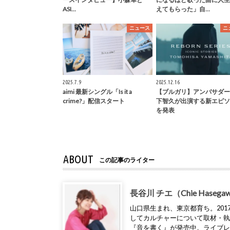
ASI…
えてもらった」自…
ニュース
ニ
2025.7.9
2025.12.16
aimi 最新シングル「Is it a
【ブルガリ】アンバサダー
crime?」配信スタート
下智久が出演する新エピソ
を発表
ABOUT
この記事のライター
長谷川 チエ（Chie Hasega
山口県生まれ、東京都育ち。2017年
してカルチャーについて取材・
『音を書く』が発売中。ライブ