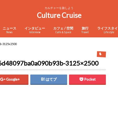
カルチャーを旅しよう
Culture Cruise
ニュース
インタビュー
カフェ / 空間
旅行
ライフスタイ
News
Interview
Cafe＆Space
Travel
Lifestyle
b-3125x2500
6d48097ba0a090b93b-3125×2500
Google+
はてブ
Pocket