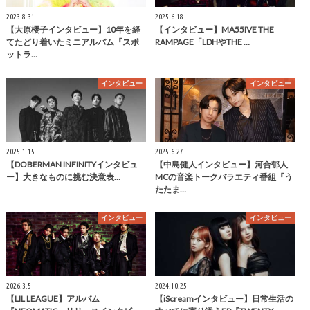
2023.8.31
2025.6.18
【大原櫻子インタビュー】10年を経
【インタビュー】MA55IVE THE
てたどり着いたミニアルバム『スポ
RAMPAGE「LDHやTHE …
ットラ…
インタビュー
インタビュー
2025.1.15
2025.6.27
【DOBERMAN INFINITYインタビュ
【中島健人インタビュー】河合郁人
ー】大きなものに挑む決意表…
MCの音楽トークバラエティ番組『う
たたま…
インタビュー
インタビュー
2026.3.5
2024.10.25
【LIL LEAGUE】アルバム
【iScreamインタビュー】日常生活の