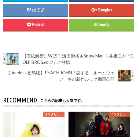
はてブ
Google+
Pocket
feedly
【表紙解禁】WEST. 濵田崇裕＆Snow Man 向井康二が「G
OLF BROS.vol.2」に登場
【timelesz 松島聡】PEACH JOHN「恋する、ルームウェ
ア」冬の新作ルック動画公開
RECOMMEND
こちらの記事も人気です。
インタビュー
インタビュー