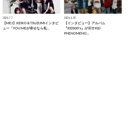
2026.7.7
2026.6.18
【ME:I】KEIKO＆TSUZUMIインタビ
【インタビュー】アルバム
ュー「YOU:MEが幸せなら私…
『KIDS00’s』が示すKID
PHENOMENO…