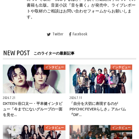
書籍も出版。音楽小説『音を書く』が発売中。ライブレポー
トや取材のご相談はお問い合わせフォームからお願いしま
す。
Twitter
Facebook
NEW POST
このライターの最新記事
インタビュー
インタビュー
2026.7.21
2026.7.11
DXTEEN 谷口太一・平本健インタビ
「自分を大切に表現するのが
ュー「今までにないグループの一面
PSYCHIC FEVERらしさ」アルバム
を見せ…
『DIF…
インタビュー
インタビュー