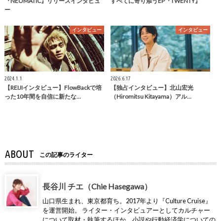
『NEOMATIC』リリースインタビュ
すべてに寄り添うEP『TWENTY』
ー
インタビュー
インタビュー
2024.1.1
2026.6.17
【REIJIインタビュー】FlowBackで培
【独占インタビュー】北山宏光
った10年間を自信に新たな…
（Hiromitsu Kitayama）アル…
ABOUT
この記事のライター
長谷川 チエ（Chie Hasegawa）
山口県生まれ、東京都育ち。2017年より『Culture Cruise』
を運営開始。 ライター・インタビュアーとしてカルチャー
について取材・執筆するほか、小説や行動経済学についての