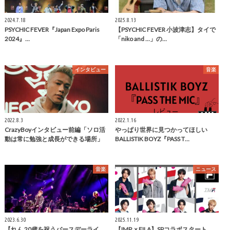
2024.7.18
2025.8.13
PSYCHIC FEVER『Japan Expo Paris
【PSYCHIC FEVER 小波津志】タイで
2024』…
「niko and …」の…
インタビュー
音楽
2022.8.3
2022.1.16
CrazyBoyインタビュー前編「ソロ活
やっぱり世界に見つかってほしい
動は常に勉強と成長ができる場所」
BALLISTIK BOYZ『PASS T…
音楽
ニュース
2023.6.30
2025.11.19
【れん 20歳を祝うバースデーライ
【IMP. × FILA】SPコラボスタート、