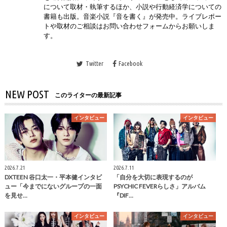
について取材・執筆するほか、小説や行動経済学についての
書籍も出版。音楽小説『音を書く』が発売中。ライブレポー
トや取材のご相談はお問い合わせフォームからお願いしま
す。
Twitter
Facebook
NEW POST
このライターの最新記事
インタビュー
インタビュー
2026.7.21
2026.7.11
DXTEEN 谷口太一・平本健インタビ
「自分を大切に表現するのが
ュー「今までにないグループの一面
PSYCHIC FEVERらしさ」アルバム
を見せ…
『DIF…
インタビュー
インタビュー