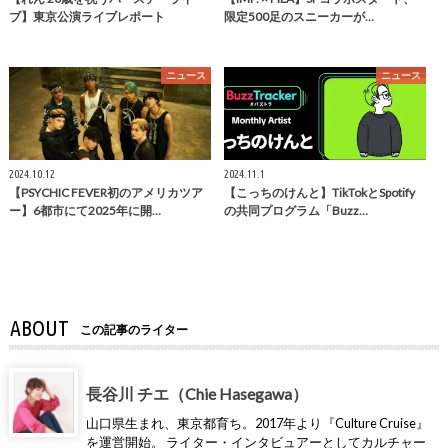
ブ】東京公演ライブレポート
限定500足のスニーカーが…
ニュース
ニュース
2024.10.12
2024.11.1
【PSYCHIC FEVER初のアメリカツア
【こっちのけんと】TikTokとSpotify
ー】6都市にて2025年に開…
の共同プログラム「Buzz…
ABOUT
この記事のライター
長谷川 チエ（Chie Hasegawa）
山口県生まれ、東京都育ち。2017年より『Culture Cruise』
を運営開始。 ライター・インタビュアーとしてカルチャー