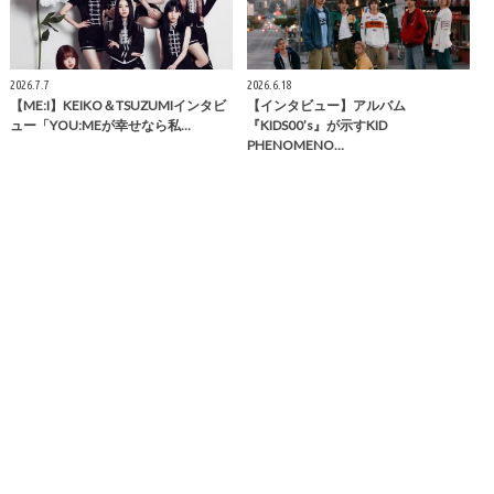
2026.7.7
2026.6.18
【ME:I】KEIKO＆TSUZUMIインタビ
【インタビュー】アルバム
ュー「YOU:MEが幸せなら私…
『KIDS00’s』が示すKID
PHENOMENO…