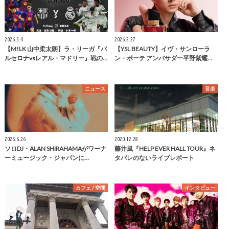
2026.5.4
2026.2.27
【M!LK 山中柔太朗】ラ・リーガ『バ
【YSL BEAUTY】イヴ・サンローラ
ルセロナvsレアル・マドリー』戦の…
ン・ボーテ アンバサダー平野紫耀…
ニュース
音楽
2026.6.26
2020.12.28
ソロDJ・ALAN SHIRAHAMAがワーナ
藤井風『HELP EVER HALL TOUR』ネ
ーミュージック・ジャパンに…
タバレのないライブレポート
カフェ / 空間
インタビュー