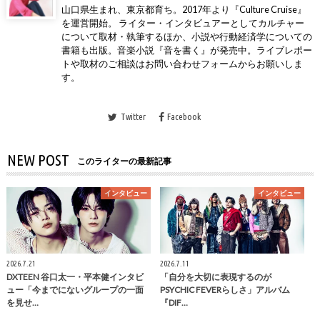
山口県生まれ、東京都育ち。2017年より『Culture Cruise』
を運営開始。 ライター・インタビュアーとしてカルチャー
について取材・執筆するほか、小説や行動経済学についての
書籍も出版。音楽小説『音を書く』が発売中。ライブレポー
トや取材のご相談はお問い合わせフォームからお願いしま
す。
Twitter
Facebook
NEW POST
このライターの最新記事
インタビュー
インタビュー
2026.7.21
2026.7.11
DXTEEN 谷口太一・平本健インタビ
「自分を大切に表現するのが
ュー「今までにないグループの一面
PSYCHIC FEVERらしさ」アルバム
を見せ…
『DIF…