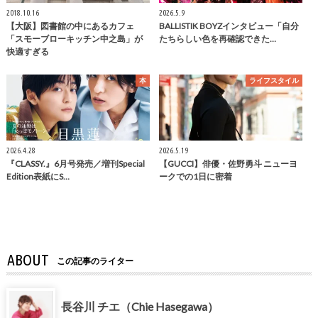
2018.10.16
2026.5.9
【大阪】図書館の中にあるカフェ
BALLISTIK BOYZインタビュー「自分
「スモーブローキッチン中之島」が
たちらしい色を再確認できた…
快適すぎる
本
ライフスタイル
2026.4.28
2026.5.19
『CLASSY.』6月号発売／増刊Special
【GUCCI】俳優・佐野勇斗 ニューヨ
Edition表紙にS…
ークでの1日に密着
ABOUT
この記事のライター
長谷川 チエ（Chie Hasegawa）