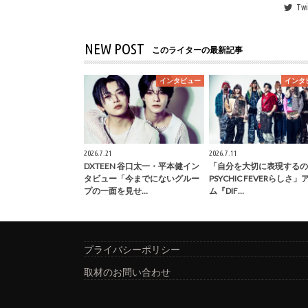
Twi
NEW POST
このライターの最新記事
インタビュー
インタ
2026.7.21
2026.7.11
DXTEEN 谷口太一・平本健イン
「自分を大切に表現するの
タビュー「今までにないグルー
PSYCHIC FEVERらしさ
プの一面を見せ…
ム『DIF…
プライバシーポリシー
取材のお問い合わせ