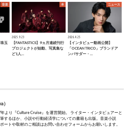
音楽
本
ニュース
2025.9.23
2026.4.25
lo♪珠玉
【FANTASTICS】9ヵ月連続刊行
【インタビュー動画公開】
プロジェクトが始動、写真集な
「OCEAN TRICO」ブランドア
ど1人…
ンバサダー・…
wa）
より『Culture Cruise』を運営開始。 ライター・インタビュアーと
執筆するほか、小説や行動経済学についての書籍も出版。音楽小説
レポートや取材のご相談はお問い合わせフォームからお願いします。