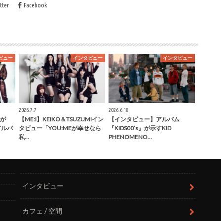
tter
Facebook
ビュー
インタビュー
インタビュー
2026.7.7
2026.6.18
が
【ME:I】KEIKO＆TSUZUMIイン
【インタビュー】アルバム
」アルバ
タビュー「YOU:MEが幸せなら
『KIDS00’s』が示すKID
私…
PHENOMENO…
インタビュー
カフェ / 空間