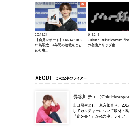
本
2025.8.23
2018.2.18
【会見レポート】FANTASTICS
CultureCruise loves m-f
中島颯太、4年間の連載をまと
の名曲クリップ集…
めた書…
ABOUT
この記事のライター
長谷川 チエ（Chie Hasega
山口県生まれ、東京都育ち。2017年
してカルチャーについて取材・
『音を書く』が発売中。ライブ