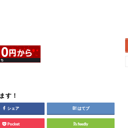
します！
シェア
はてブ
Pocket
feedly