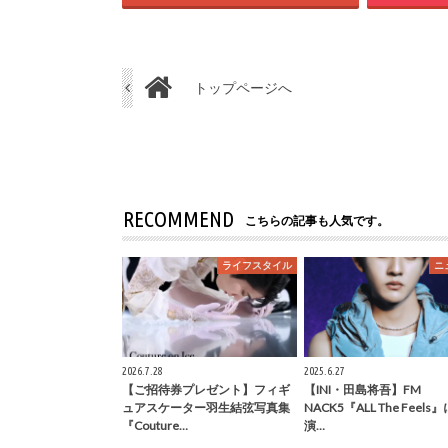
トップページへ
RECOMMEND
こちらの記事も人気です。
ライフスタイル
ニ
2026.7.28
2025.6.27
【ご招待券プレゼント】フィギ
【INI・田島将吾】FM
ュアスケーター羽生結弦写真集
NACK5『ALL The Feels
『Couture…
演…