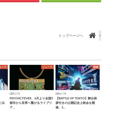
トップページへ
ュース
ニュース
映画
2025.2.15
2026.1.14
PSYCHIC FEVER、6月より全国5
【BATTLE OF TOKYO】舞台挨
』に出
都市から世界へ繋がるライブツ
拶付きの公開記念上映会を開
ア…
催、S…