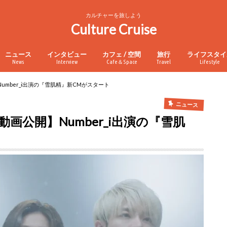
カルチャーを旅しよう
Culture Cruise
ニュース
インタビュー
カフェ / 空間
旅行
ライフスタイ
News
Interview
Cafe＆Space
Travel
Lifestyle
mber_i出演の『雪肌精』新CMがスタート
ニュース
公開】Number_i出演の『雪肌