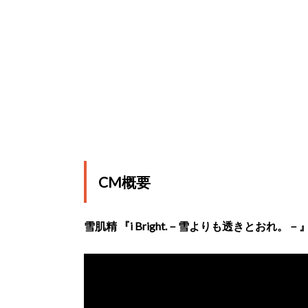
CM概要
雪肌精 『i Bright.－雪よりも透きとおれ。－