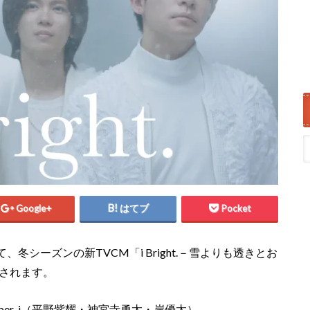
Google+
はてブ
Pocket
シーズンの新TVCM「i Bright.－雪よりも透きとお
始されます。
er_i（平野紫耀・神宮寺勇太・岸優太）。