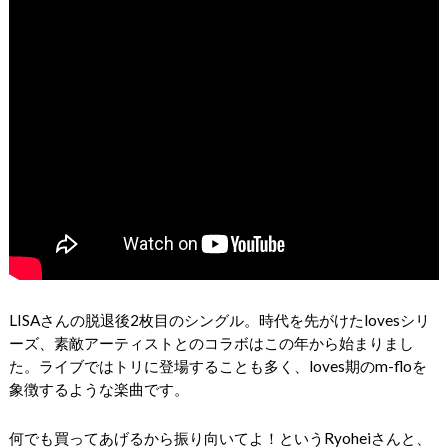
LISAさんの脱退後2枚目のシングル。時代を先がけたlovesシリ
ーズ、素敵アーティストとのコラボはこの年から始まりまし
た。ライブではトリに登場することも多く、loves期のm-floを
象徴するような楽曲です。
何でも買ってあげるから振り向いてよ！というRyoheiさんと、