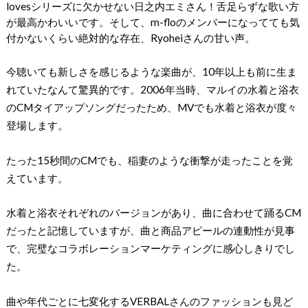
lovesシリーズに欠かせない日之内エミさん！舌足らずな歌い方
が最高かわいいです。そして、m-floのメンバーになってても気
付かないくらい絶対的な存在、Ryoheiさんの甘い声。
今聴いても新しさを感じるような楽曲が、10年以上も前に生ま
れていたなんて驚異的です。2006年当時、マルイの水着と浴衣
のCMタイアップソングだったため、MVでも水着と浴衣が度々
登場します。
たった15秒間のCMでも、稲妻のような衝撃が走ったことを覚
えています。
水着と浴衣それぞれのバージョンがあり、曲に合わせて踊るCM
だったと記憶していますが、曲と商品アピールの連動性が見事
で、完璧なコラボレーションマーケティングに感心しきりでし
た。
曲や年代ごとに七変化するVERBALさんのファッションも見ど