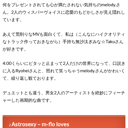
何をプレゼントされても心が満たされない気持ちのmelody.さ
ん。2人のウィスパーヴォイスに恋愛のもどかしさが見え隠れし
ています。
あえて荒削りなMVも面白くて、私は（こんなにハイクオリティ
なトラック作っておきながら）手持ち無沙汰ぎみな☆Takuさん
が好きです。
4:00くらいにピタッと止まって2人だけの世界になって、口説き
に入るRyoheiさんと、照れて笑っちゃうmelody.さんがかわいく
て、繰り返し観ております。
デュエットとも違う、男女2人のアーティストを絶妙にフィーチ
ャーした画期的な曲です。
♪Astrosexy – m-flo loves