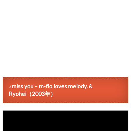
♪miss you – m-flo loves melody.＆
Ryohei（2003年）