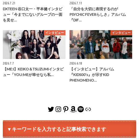
2026.7.21
2026.7.11
DXTEEN 谷口太一・平本健インタビ
「自分を大切に表現するのが
ュー「今までにないグループの一面
PSYCHIC FEVERらしさ」アルバム
を見せ…
『DIF…
インタビュー
インタビュー
2026.7.7
2026.6.18
【ME:I】KEIKO＆TSUZUMIインタビ
【インタビュー】アルバム
ュー「YOU:MEが幸せなら私…
『KIDS00’s』が示すKID
PHENOMENO…
Twitter
Instagram
Pinterest
Amazon
Spotify
リンク
▼キーワードを入力すると記事検索できます