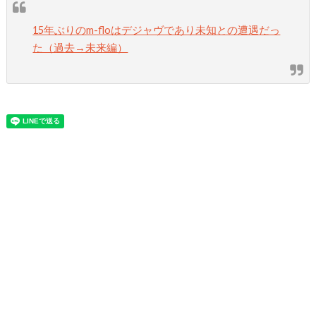
15年ぶりのm-floはデジャヴであり未知との遭遇だっ
た（過去→未来編）