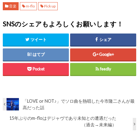
音楽
m-flo
Pick up
SNSのシェアもよろしくお願いします！
ツイート
シェア
はてブ
Google+
Pocket
feedly
「LOVE or NOT♪」でソロ曲を熱唱した今市隆二さんが最
高だった話
15年ぶりのm-floはデジャヴであり未知との遭遇だった
（過去→未来編）