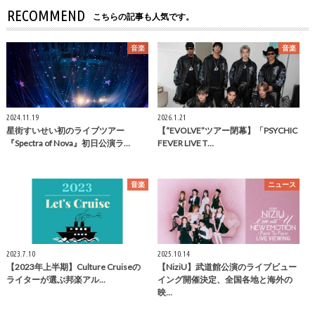
RECOMMEND
こちらの記事も人気です。
音楽
音楽
2024.11.19
2026.1.21
星街すいせい初のライブツアー
【“EVOLVE”ツアー閉幕】「PSYCHIC
『Spectra of Nova』初日公演ラ…
FEVER LIVE T…
音楽
ニュース
2023.7.10
2025.10.14
【2023年上半期】Culture Cruiseの
【NiziU】武道館公演のライブビュー
ライターが選ぶ邦楽アル…
イング開催決定、全国各地と海外の
映…