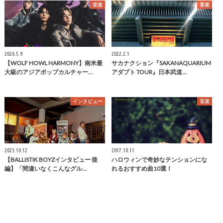
音楽
音楽
2026.5.9
2022.2.1
【WOLF HOWL HARMONY】南米最
サカナクション『SAKANAQUARIUM
大級のアジアポップカルチャー…
アダプト TOUR』日本武道…
インタビュー
音楽
2023.10.12
2017.10.11
【BALLISTIK BOYZインタビュー 後
ハロウィンで奇妙なテンションにな
編】「間違いなくこんなグル…
れるおすすめ曲10選！