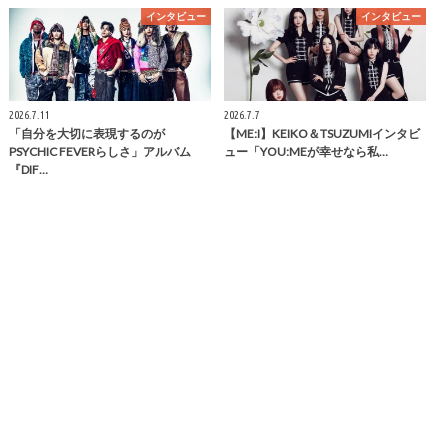
インタビュー
インタビュー
2026.7.11
2026.7.7
「自分を大切に表現するのが
【ME:I】KEIKO＆TSUZUMIインタビ
PSYCHIC FEVERらしさ」アルバム
ュー「YOU:MEが幸せなら私…
『DIF…