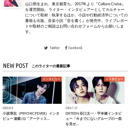
山口県生まれ、東京都育ち。2017年より『Culture Cruise』
を運営開始。 ライター・インタビュアーとしてカルチャー
について取材・執筆するほか、小説や行動経済学についての
書籍も出版。音楽小説『音を書く』が発売中。ライブレポー
トや取材のご相談はお問い合わせフォームからお願いしま
す。
Twitter
Facebook
NEW POST
このライターの最新記事
インタビュー
インタビュー
2026.8.8
2026.7.21
小波津志（PSYCHIC FEVER）インタ
DXTEEN 谷口太一・平本健インタビ
ビュー 連載 (1)「アーティス…
ュー「今までにないグループの一面
を見せ…