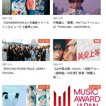
2025.5.20
2025.4.18
【GENERATIONS 6ヶ月連続リリース
中島健人「碧暦」MVフルバージョン
インタビュー】小森隼とASI…
が『HOKUSAI：ANOTHER S…
ニュース
映画
2025.12.4
2026.4.27
【PSYCHIC FEVER / f5ve】CEIPA ×
【山中柔太朗（M!LK）× 髙松アロハ
TOYOTA…
（超特急）W主演】映画『純愛上
等！…
ニュース
ニュース