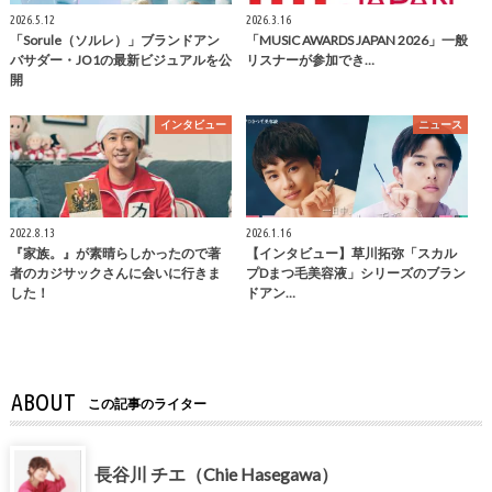
2026.5.12
2026.3.16
「Sorule（ソルレ）」ブランドアン
「MUSIC AWARDS JAPAN 2026」一般
バサダー・JO1の最新ビジュアルを公
リスナーが参加でき…
開
インタビュー
ニュース
2022.8.13
2026.1.16
『家族。』が素晴らしかったので著
【インタビュー】草川拓弥「スカル
者のカジサックさんに会いに行きま
プDまつ毛美容液」シリーズのブラン
した！
ドアン…
ABOUT
この記事のライター
長谷川 チエ（Chie Hasegawa）