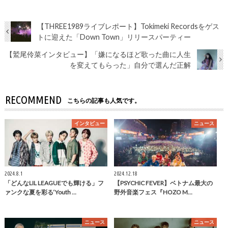
【THREE1989ライブレポート】Tokimeki Recordsをゲス
トに迎えた「Down Town」リリースパーティー
【鷲尾伶菜インタビュー】「嫌になるほど歌った曲に人生
を変えてもらった」自分で選んだ正解
RECOMMEND
こちらの記事も人気です。
インタビュー
ニュース
2024.8.1
2024.12.18
「どんなLIL LEAGUEでも輝ける」フ
【PSYCHIC FEVER】ベトナム最大の
ァンクな夏を彩る‘Youth …
野外音楽フェス『HOZO M…
ニュース
ニュース