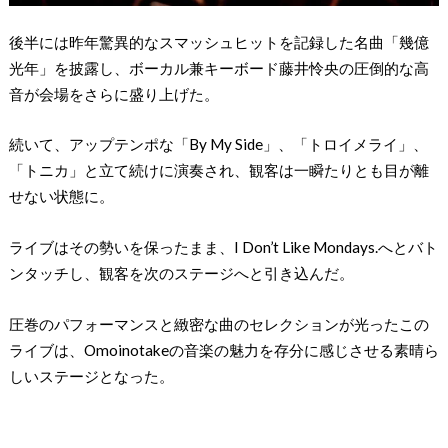
後半には昨年驚異的なスマッシュヒットを記録した名曲「幾億
光年」を披露し、ボーカル兼キーボード藤井怜央の圧倒的な高
音が会場をさらに盛り上げた。
続いて、アップテンポな「By My Side」、「トロイメライ」、
「トニカ」と立て続けに演奏され、観客は一瞬たりとも目が離
せない状態に。
ライブはその勢いを保ったまま、I Don’t Like Mondays.へとバト
ンタッチし、観客を次のステージへと引き込んだ。
圧巻のパフォーマンスと緻密な曲のセレクションが光ったこの
ライブは、Omoinotakeの音楽の魅力を存分に感じさせる素晴ら
しいステージとなった。