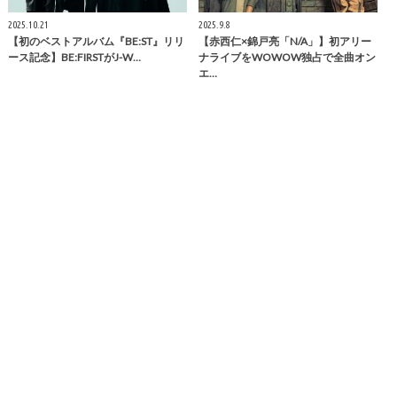
2025.10.21
2025.9.8
【初のベストアルバム『BE:ST』リリ
【赤西仁×錦戸亮「N/A」】初アリー
ース記念】BE:FIRSTがJ-W…
ナライブをWOWOW独占で全曲オン
エ…