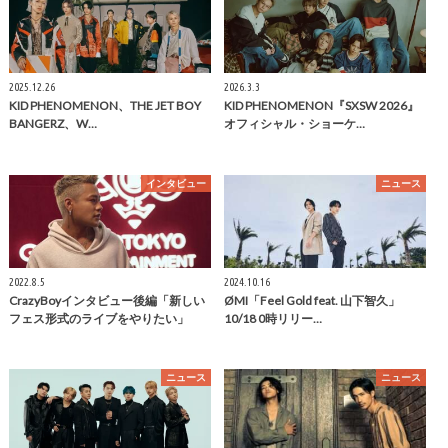
2025.12.26
2026.3.3
KID PHENOMENON、THE JET BOY
KID PHENOMENON『SXSW 2026』
BANGERZ、W…
オフィシャル・ショーケ…
インタビュー
ニュース
2022.8.5
2024.10.16
CrazyBoyインタビュー後編「新しい
ØMI「Feel Gold feat. 山下智久」
フェス形式のライブをやりたい」
10/18 0時リリー…
ニュース
ニュース