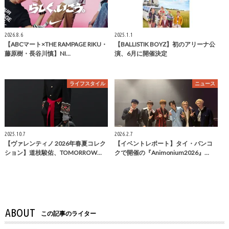
2026.8.6
2025.1.1
【ABCマート×THE RAMPAGE RIKU・
【BALLISTIK BOYZ】初のアリーナ公
藤原樹・長谷川慎】NI…
演、6月に開催決定
ライフスタイル
ニュース
2025.10.7
2026.2.7
【ヴァレンティノ 2026年春夏コレク
【イベントレポート】タイ・バンコ
ション】道枝駿佑、TOMORROW…
クで開催の『Animonium2026』…
ABOUT
この記事のライター