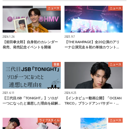
ニュース
ニュース
2026.1.26
2025.9.7
【前田拳太郎】自身初のカレンダー
【THE RAMPAGE】全20公演のアリ
発売、発売記念イベントを開催
ーナ公演完走＆初の単独カウント…
音楽
ニュース
2021.6.11
2026.4.25
【三代目JSB「TONIGHT」】ソロが
【インタビュー動画公開】「OCEAN
一つになったと連想した理由を紐解…
TRICO」ブランドアンバサダー・…
ライフスタイル
ニュース