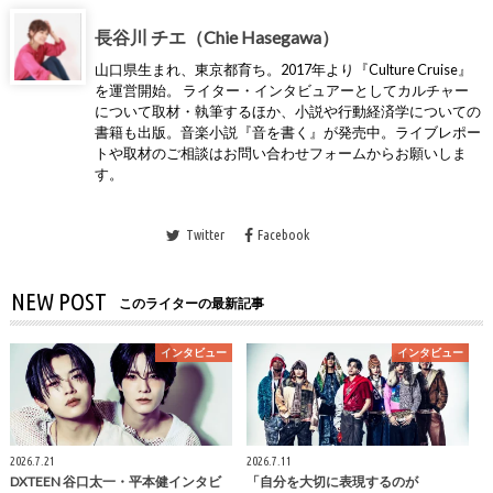
長谷川 チエ（Chie Hasegawa）
山口県生まれ、東京都育ち。2017年より『Culture Cruise』
を運営開始。 ライター・インタビュアーとしてカルチャー
について取材・執筆するほか、小説や行動経済学についての
書籍も出版。音楽小説『音を書く』が発売中。ライブレポー
トや取材のご相談はお問い合わせフォームからお願いしま
す。
Twitter
Facebook
NEW POST
このライターの最新記事
インタビュー
インタビュー
2026.7.21
2026.7.11
DXTEEN 谷口太一・平本健インタビ
「自分を大切に表現するのが