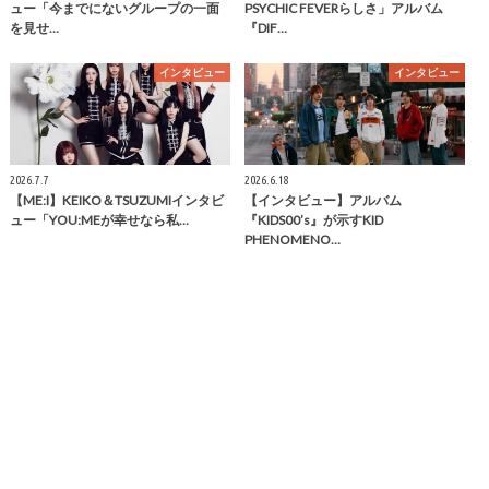
ュー「今までにないグループの一面
PSYCHIC FEVERらしさ」アルバム
を見せ…
『DIF…
インタビュー
インタビュー
2026.7.7
2026.6.18
【ME:I】KEIKO＆TSUZUMIインタビ
【インタビュー】アルバム
ュー「YOU:MEが幸せなら私…
『KIDS00’s』が示すKID
PHENOMENO…