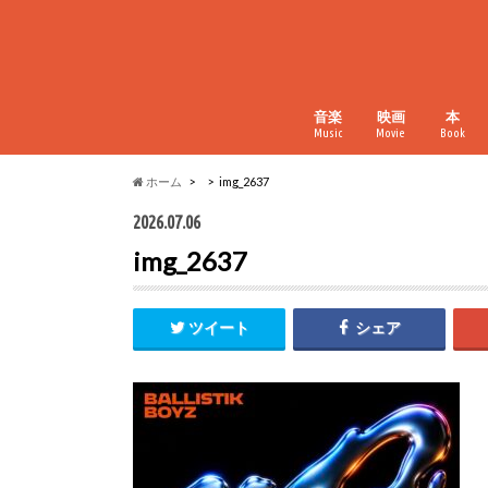
音楽
映画
本
Music
Movie
Book
ホーム
img_2637
2026.07.06
img_2637
ツイート
シェア