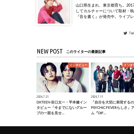
山口県生まれ、東京都育ち。2017年
してカルチャーについて取材・
『音を書く』が発売中。ライブ
Twi
NEW POST
このライターの最新記事
インタビュー
インタ
2026.7.21
2026.7.11
DXTEEN 谷口太一・平本健イン
「自分を大切に表現するの
タビュー「今までにないグルー
PSYCHIC FEVERらしさ
プの一面を見せ…
ム『DIF…