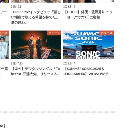
2025.9.11
2026.5.19
ツアー
THREE1989インタビュー「新し
【GUCCI】俳優・佐野勇斗 ニュ
い場所で歌える希望を持てた」
ーヨークでの1日に密着
夏の終わ…
ュース
ニュース
ニュース
2025.7.25
2025.9.17
アー完
【ØMI】デジタルシングル「To
【SUMMER SONIC 2025＆
…
be feat. 三浦大知」リリース＆…
SONICMANIA】WOWOWで…
wa）