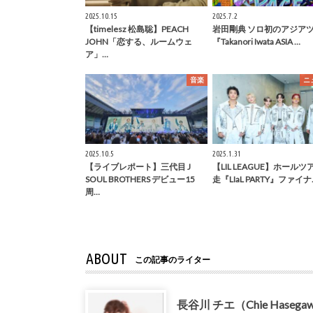
2025.10.15
2025.7.2
【timelesz 松島聡】PEACH
岩田剛典 ソロ初のアジア
JOHN「恋する、ルームウェ
『Takanori Iwata ASIA …
ア」…
音楽
ニ
2025.10.5
2025.1.31
【ライブレポート】三代目 J
【LIL LEAGUE】ホールツ
SOUL BROTHERS デビュー15
走『LIaL PARTY』ファイナ
周…
ABOUT
この記事のライター
長谷川 チエ（Chie Hasega