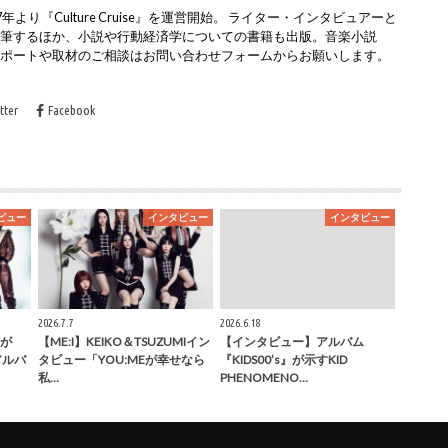
より『Culture Cruise』を運営開始。 ライター・インタビュアーと
執筆するほか、小説や行動経済学についての書籍も出版。音楽小説
レポートや取材のご相談はお問い合わせフォームからお願いします。
tter
Facebook
ビュー
インタビュー
インタビュー
2026.7.7
2026.6.18
が
【ME:I】KEIKO＆TSUZUMIイン
【インタビュー】アルバム
」アルバ
タビュー「YOU:MEが幸せなら
『KIDS00’s』が示すKID
私…
PHENOMENO…