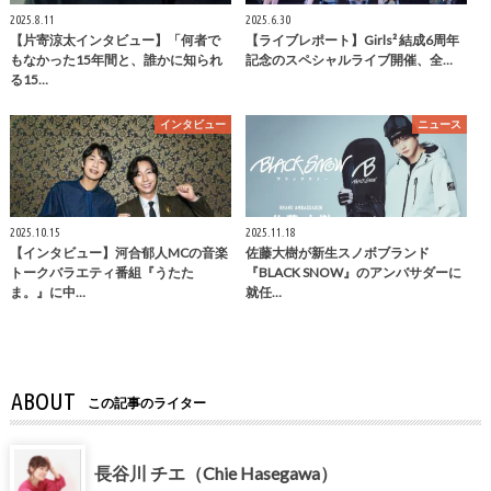
2025.8.11
2025.6.30
【片寄涼太インタビュー】「何者で
【ライブレポート】Girls² 結成6周年
もなかった15年間と、誰かに知られ
記念のスペシャルライブ開催、全…
る15…
インタビュー
ニュース
2025.10.15
2025.11.18
【インタビュー】河合郁人MCの音楽
佐藤大樹が新生スノボブランド
トークバラエティ番組『うたた
『BLACK SNOW』のアンバサダーに
ま。』に中…
就任…
ABOUT
この記事のライター
長谷川 チエ（Chie Hasegawa）