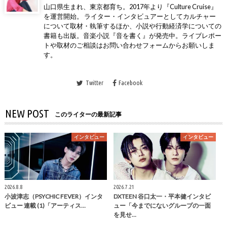
山口県生まれ、東京都育ち。2017年より『Culture Cruise』
を運営開始。 ライター・インタビュアーとしてカルチャー
について取材・執筆するほか、小説や行動経済学についての
書籍も出版。音楽小説『音を書く』が発売中。ライブレポー
トや取材のご相談はお問い合わせフォームからお願いしま
す。
Twitter
Facebook
NEW POST
このライターの最新記事
インタビュー
インタビュー
2026.8.8
2026.7.21
小波津志（PSYCHIC FEVER）インタ
DXTEEN 谷口太一・平本健インタビ
ビュー 連載 (1)「アーティス…
ュー「今までにないグループの一面
を見せ…