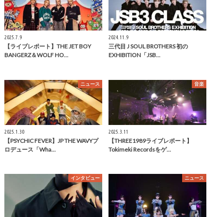
2025.7.9
2024.11.9
【ライブレポート】THE JET BOY
三代目 J SOUL BROTHERS 初の
BANGERZ＆WOLF HO…
EXHIBITION「JSB…
ニュース
音楽
2025.1.30
2025.3.11
【PSYCHIC FEVER】JP THE WAVYプ
【THREE1989ライブレポート】
ロデュース「Wha…
Tokimeki Recordsをゲ…
インタビュー
ニュース