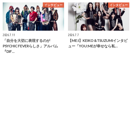
インタビュー
インタビュー
2026.7.11
2026.7.7
「自分を大切に表現するのが
【ME:I】KEIKO＆TSUZUMIインタビ
PSYCHIC FEVERらしさ」アルバム
ュー「YOU:MEが幸せなら私…
『DIF…