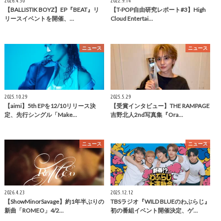
2026.4.30
2022.9.14
【BALLISTIK BOYZ】EP『BEAT』リ
【T-POP自由研究レポート#3】High
リースイベントを開催、…
Cloud Entertai…
ニュース
ニュース
2025.10.29
2025.5.29
【aimi】5th EPを12/10リリース決
【受賞インタビュー】THE RAMPAGE
定、先行シングル「Make…
吉野北人2nd写真集『Ora…
ニュース
ニュース
2026.4.23
2025.12.12
【ShowMinorSavage】約1年半ぶりの
TBSラジオ『WILD BLUEのわぶらじ』
新曲「ROMEO」4/2…
初の番組イベント開催決定、ゲ…