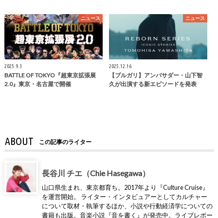
ニュース
ニュース
2025.9.3
2025.12.16
BATTLE OF TOKYO『超東京拡張展
【ブルガリ】アンバサダー・山下智
2.0』東京・名古屋で開催
久が出演する新エピソードを発表
ABOUT
この記事のライター
長谷川 チエ（Chie Hasegawa）
山口県生まれ、東京都育ち。2017年より『Culture Cruise』
を運営開始。 ライター・インタビュアーとしてカルチャー
について取材・執筆するほか、小説や行動経済学についての
書籍も出版。音楽小説『音を書く』が発売中。ライブレポー