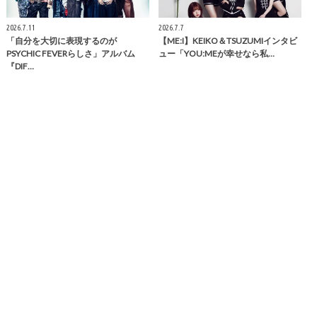
2026.7.11
2026.7.7
「自分を大切に表現するのが
【ME:I】KEIKO＆TSUZUMIインタビ
PSYCHIC FEVERらしさ」アルバム
ュー「YOU:MEが幸せなら私…
『DIF…