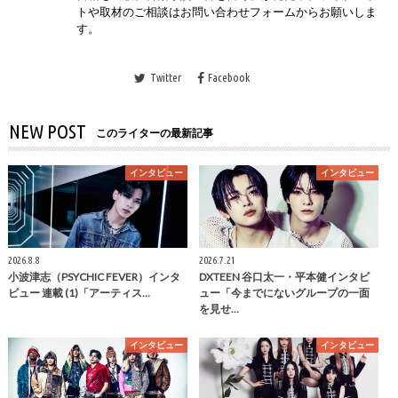
トや取材のご相談はお問い合わせフォームからお願いしま
す。
Twitter
Facebook
NEW POST
このライターの最新記事
インタビュー
インタビュー
2026.8.8
2026.7.21
小波津志（PSYCHIC FEVER）インタ
DXTEEN 谷口太一・平本健インタビ
ビュー 連載 (1)「アーティス…
ュー「今までにないグループの一面
を見せ…
インタビュー
インタビュー