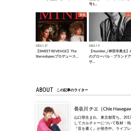
号1…
音楽
ニ
2026.1.27
2026.1.9
【SWEET REVENGE】The
【Number_i 神宮寺勇太】A
Stereotypesプロデュース…
のグローバル・ブランドア
サ…
ABOUT
この記事のライター
長谷川 チエ（Chie Hasega
山口県生まれ、東京都育ち。2017年
してカルチャーについて取材・
『音を書く』が発売中。ライブ