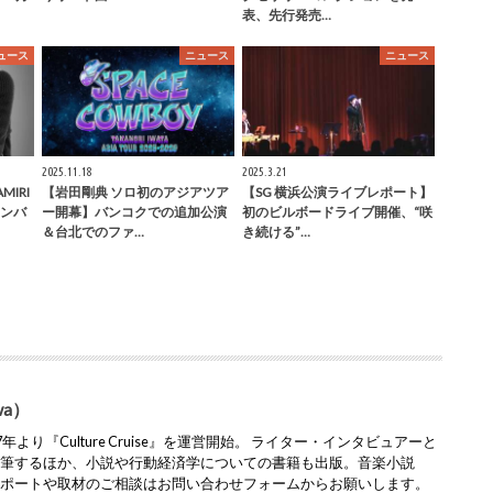
表、先行発売…
ュース
ニュース
ニュース
2025.11.18
2025.3.21
MIRI
【岩田剛典 ソロ初のアジアツア
【SG 横浜公演ライブレポート】
ンバ
ー開幕】バンコクでの追加公演
初のビルボードライブ開催、“咲
＆台北でのファ…
き続ける”…
wa）
より『Culture Cruise』を運営開始。 ライター・インタビュアーと
執筆するほか、小説や行動経済学についての書籍も出版。音楽小説
レポートや取材のご相談はお問い合わせフォームからお願いします。