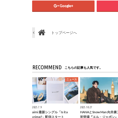
Google+
トップページへ
RECOMMEND
こちらの記事も人気です。
ニュース
2025.7.9
2025.10.27
aimi 最新シングル「Is it a
HANAとSnow Man 向井
crime?」配信スタート
初登場『エル・ジャポン』