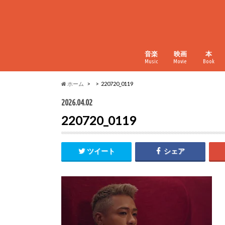
音楽
映画
本
Music
Movie
Book
ホーム
220720_0119
2026.04.02
220720_0119
ツイート
シェア