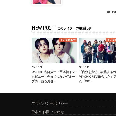
Twi
NEW POST
このライターの最新記事
インタビュー
インタ
2026.7.21
2026.7.11
DXTEEN 谷口太一・平本健イン
「自分を大切に表現するの
タビュー「今までにないグルー
PSYCHIC FEVERらしさ
プの一面を見せ…
ム『DIF…
プライバシーポリシー
取材のお問い合わせ