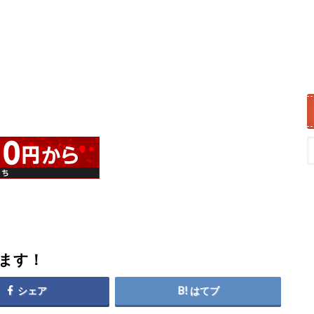
します！
シェア
はてブ