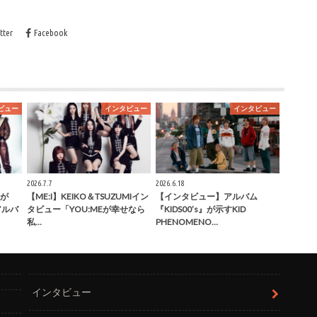
tter
Facebook
ビュー
インタビュー
インタビュー
2026.7.7
2026.6.18
が
【ME:I】KEIKO＆TSUZUMIイン
【インタビュー】アルバム
」アルバ
タビュー「YOU:MEが幸せなら
『KIDS00’s』が示すKID
私…
PHENOMENO…
インタビュー