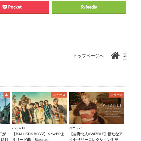
Pocket
feedly
トップページへ
本
ニュース
ニュース
2025.6.10
2025.9.26
康二が
【BALLISTIK BOYZ】New EPよ
【吉野北人×WIZBLE】新たなア
12月
りリード曲「Stardus…
クセサリーコレクションを発