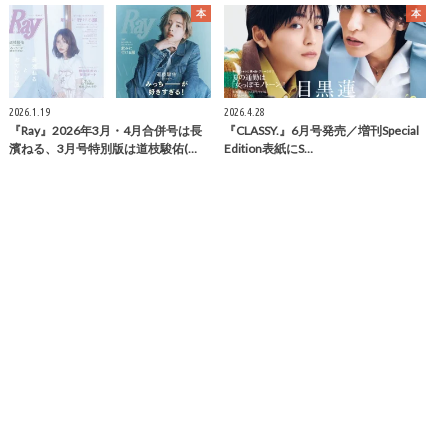
本
本
2026.1.19
2026.4.28
『Ray』2026年3月・4月合併号は長
『CLASSY.』6月号発売／増刊Special
濱ねる、3月号特別版は道枝駿佑(…
Edition表紙にS…