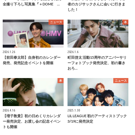
全撮り下ろし写真集『＋DOME …
者のカジサックさんに会いに行きま
した！
ニュース
本
2026.1.26
2026.1.6
【前田拳太郎】自身初のカレンダー
町田啓太 活動15周年のアニバーサリ
発売、発売記念イベントを開催
ーフォトブック発売決定、初の書き
おろ…
本
ニュース
2026.4.16
2025.1.30
【増子敦貴】初の日めくりカレンダ
LIL LEAGUE 初のアーティストブック
ー発売決定、お渡し会の記念イベン
3/19に発売決定
トも開催