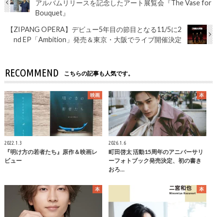
アルバムリリースを記念したアート展覧会『The Vase for
Bouquet』
【ZIPANG OPERA】デビュー5年目の節目となる11/5に2
nd EP「Ambition」発売＆東京・大阪でライブ開催決定
RECOMMEND
こちらの記事も人気です。
映画
本
2022.1.3
2026.1.6
『明け方の若者たち』原作＆映画レ
町田啓太 活動15周年のアニバーサリ
ビュー
ーフォトブック発売決定、初の書き
おろ…
本
本