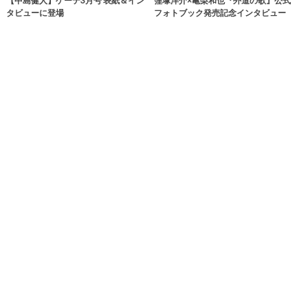
【中島健人】ゲーテ3月号 表紙＆イン
窪塚洋介×亀梨和也『外道の歌』公式
タビューに登場
フォトブック発売記念インタビュー