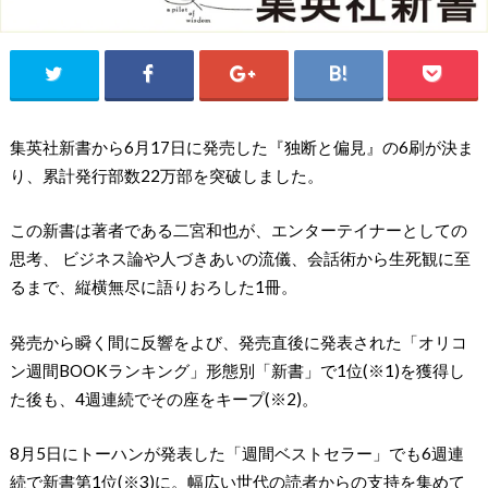
集英社新書から6月17日に発売した『独断と偏見』の6刷が決ま
り、累計発行部数22万部を突破しました。
この新書は著者である二宮和也が、エンターテイナーとしての
思考、 ビジネス論や人づきあいの流儀、会話術から生死観に至
るまで、縦横無尽に語りおろした1冊。
発売から瞬く間に反響をよび、発売直後に発表された「オリコ
ン週間BOOKランキング」形態別「新書」で1位(※1)を獲得し
た後も、4週連続でその座をキープ(※2)。
8月5日にトーハンが発表した「週間ベストセラー」でも6週連
続で新書第1位(※3)に。幅広い世代の読者からの支持を集めて