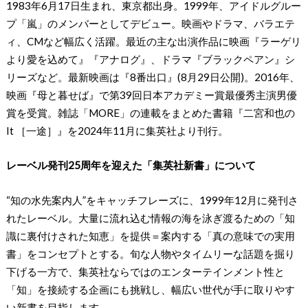
1983年6月17日生まれ、東京都出身。1999年、アイドルグルー
プ「嵐」のメンバーとしてデビュー。映画やドラマ、バラエテ
ィ、CMなど幅広く活躍。最近の主な出演作品に映画『ラーゲリ
より愛を込めて』『アナログ』、ドラマ『ブラックペアン』シ
リーズなど。最新映画は『8番出口』(8月29日公開)。2016年、
映画『母と暮せば』で第39回日本アカデミー賞最優秀主演男優
賞を受賞。雑誌「MORE」の連載をまとめた書籍『二宮和也の
It ［一途］』を2024年11月に集英社より刊行。
レーベル発刊25周年を迎えた「集英社新書」について
“知の水先案内人”をキャッチフレーズに、1999年12月に発刊さ
れたレーベル。大量に流れ込む情報の海を泳ぎ渡るための「知
識に裏付けされた知恵」を提供＝案内する「真の意味での実用
書」をコンセプトとする。旬な人物やタイムリーな話題を掘り
下げる一方で、集英社ならではのエンターテインメント性と
「知」を接続する企画にも挑戦し、幅広い世代が手に取りやす
い新書を目指します。