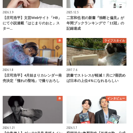
2026.3.9
2025.12.5
【庄司浩平】文芸Webサイト「HB」
二宮和也 初の新書『独断と偏見』が
にて小説連載「はじまりのおと」ス
年間ブックランキングで「11冠」の
ター…
記録達成
本
ライフスタイル
2026.1.8
2017.7.6
【庄司浩平】4月始まりカレンダー発
読書でストレスが軽減！月に7冊読め
売決定「憧れの聖地」で撮りおろし
ば日本の上位4％になれるらしい
本
インタビュー
2026.1.21
2026.5.7