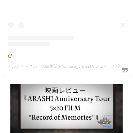
カルチャークルーズ編集部(@culture_cruise)がシェアした投稿