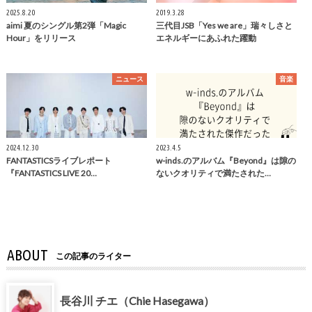
2025.8.20
2019.3.28
aimi 夏のシングル第2弾「Magic
三代目JSB「Yes we are」瑞々しさと
Hour」をリリース
エネルギーにあふれた躍動
ニュース
音楽
2024.12.30
2023.4.5
FANTASTICSライブレポート
w-inds.のアルバム『Beyond』は隙の
『FANTASTICS LIVE 20…
ないクオリティで満たされた…
ABOUT
この記事のライター
長谷川 チエ（Chie Hasegawa）