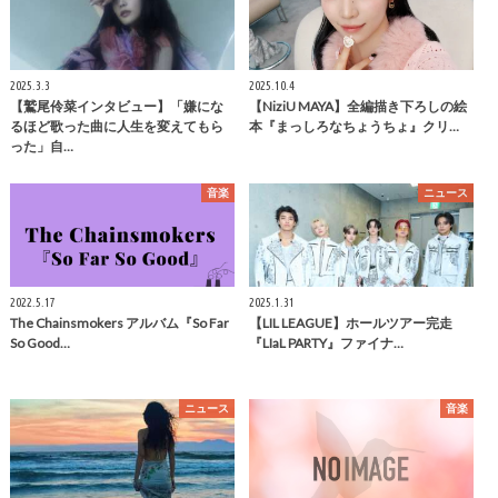
2025.3.3
2025.10.4
【鷲尾伶菜インタビュー】「嫌にな
【NiziU MAYA】全編描き下ろしの絵
るほど歌った曲に人生を変えてもら
本『まっしろなちょうちょ』クリ…
った」自…
音楽
ニュース
2022.5.17
2025.1.31
The Chainsmokers アルバム『So Far
【LIL LEAGUE】ホールツアー完走
So Good…
『LIaL PARTY』ファイナ…
ニュース
音楽