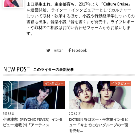
山口県生まれ、東京都育ち。2017年より『Culture Cruise』
を運営開始。 ライター・インタビュアーとしてカルチャー
について取材・執筆するほか、小説や行動経済学についての
書籍も出版。音楽小説『音を書く』が発売中。ライブレポー
トや取材のご相談はお問い合わせフォームからお願いしま
す。
Twitter
Facebook
NEW POST
このライターの最新記事
インタビュー
インタビュー
2026.8.8
2026.7.21
小波津志（PSYCHIC FEVER）インタ
DXTEEN 谷口太一・平本健インタビ
ビュー 連載 (1)「アーティス…
ュー「今までにないグループの一面
を見せ…