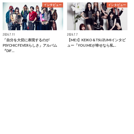
インタビュー
インタビュー
2026.7.11
2026.7.7
「自分を大切に表現するのが
【ME:I】KEIKO＆TSUZUMIインタビ
PSYCHIC FEVERらしさ」アルバム
ュー「YOU:MEが幸せなら私…
『DIF…