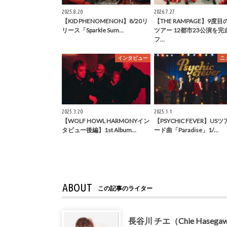
2025.8.20
2026.7.27
【KID PHENOMENON】8/20リ
【THE RAMPAGE】9度
リース「Sparkle Sum…
ツアー 12都市23公演を完
フ…
インタビュー
ニ
2025.3.20
2025.1.1
【WOLF HOWL HARMONYイン
【PSYCHIC FEVER】US
タビュー後編】1st Album…
ード曲「Paradise」1/…
ABOUT
この記事のライター
長谷川 チエ（Chie Hasega