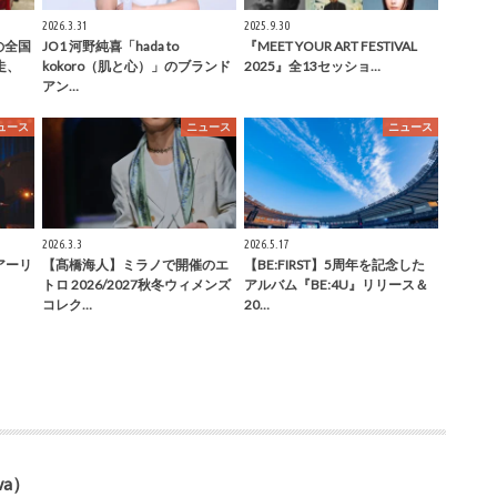
2026.3.31
2025.9.30
目の全国
JO1 河野純喜「hada to
『MEET YOUR ART FESTIVAL
走、
kokoro（肌と心）」のブランド
2025』全13セッショ…
アン…
ュース
ニュース
ニュース
2026.3.3
2026.5.17
ツアーリ
【髙橋海人】ミラノで開催のエ
【BE:FIRST】5周年を記念した
トロ 2026/2027秋冬ウィメンズ
アルバム『BE:4U』リリース＆
コレク…
20…
wa）