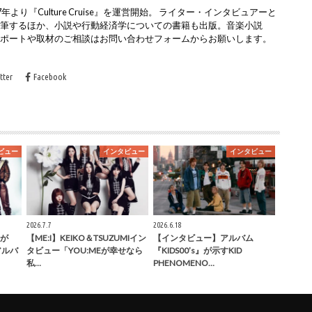
より『Culture Cruise』を運営開始。 ライター・インタビュアーと
執筆するほか、小説や行動経済学についての書籍も出版。音楽小説
レポートや取材のご相談はお問い合わせフォームからお願いします。
tter
Facebook
ビュー
インタビュー
インタビュー
2026.7.7
2026.6.18
が
【ME:I】KEIKO＆TSUZUMIイン
【インタビュー】アルバム
」アルバ
タビュー「YOU:MEが幸せなら
『KIDS00’s』が示すKID
私…
PHENOMENO…