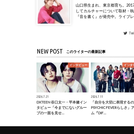
山口県生まれ、東京都育ち。2017年
してカルチャーについて取材・
『音を書く』が発売中。ライブ
Twi
NEW POST
このライターの最新記事
インタビュー
インタ
2026.7.21
2026.7.11
DXTEEN 谷口太一・平本健イン
「自分を大切に表現するの
タビュー「今までにないグルー
PSYCHIC FEVERらしさ
プの一面を見せ…
ム『DIF…