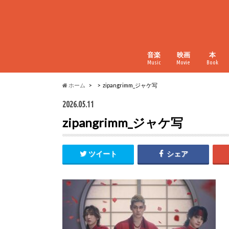
音楽
映画
本
Music
Movie
Book
ホーム
zipangrimm_ジャケ写
2026.05.11
zipangrimm_ジャケ写
ツイート
シェア