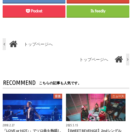
Pocket
feedly
トップページへ
トップページへ
RECOMMEND
こちらの記事も人気です。
音楽
ニュース
2018.2.27
2025.5.15
「LOVE or NOT♪」でソロ曲を熱唱し
【SWEET REVENGE】2ndシングル