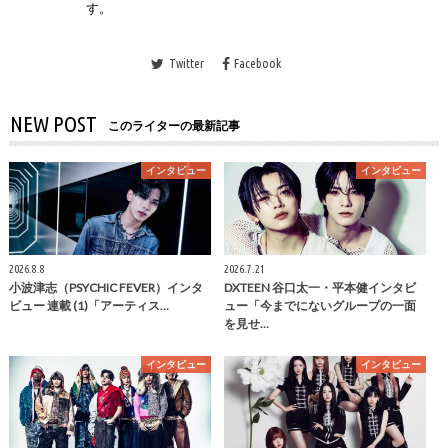
す。
Twitter
Facebook
NEW POST
このライターの最新記事
インタビュー
インタビュー
2026.8.8
2026.7.21
小波津志（PSYCHIC FEVER）インタ
DXTEEN 谷口太一・平本健インタビ
ビュー 連載 (1)「アーティス…
ュー「今までにないグループの一面
を見せ…
インタビュー
インタビュー