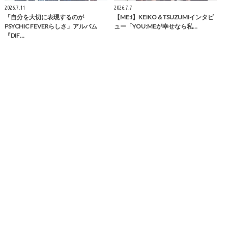
2026.7.11
2026.7.7
「自分を大切に表現するのが
【ME:I】KEIKO＆TSUZUMIインタビ
PSYCHIC FEVERらしさ」アルバム
ュー「YOU:MEが幸せなら私…
『DIF…