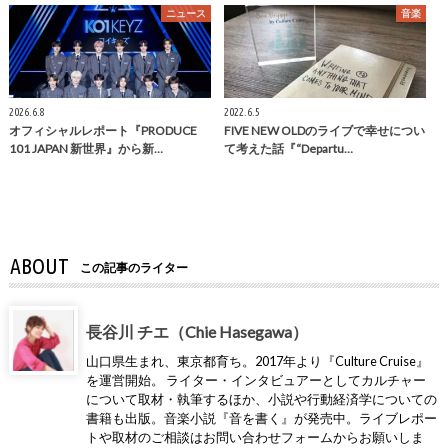
ニュース
音楽
2026.6.8
2022.6.5
オフィシャルレポート『PRODUCE
FIVE NEW OLDのライブで幸せについ
101 JAPAN 新世界』から新…
て考えた話『“Departu…
ABOUT
この記事のライター
長谷川 チエ（Chie Hasegawa）
山口県生まれ、東京都育ち。2017年より『Culture Cruise』
を運営開始。 ライター・インタビュアーとしてカルチャー
について取材・執筆するほか、小説や行動経済学についての
書籍も出版。音楽小説『音を書く』が発売中。ライブレポー
トや取材のご相談はお問い合わせフォームからお願いしま