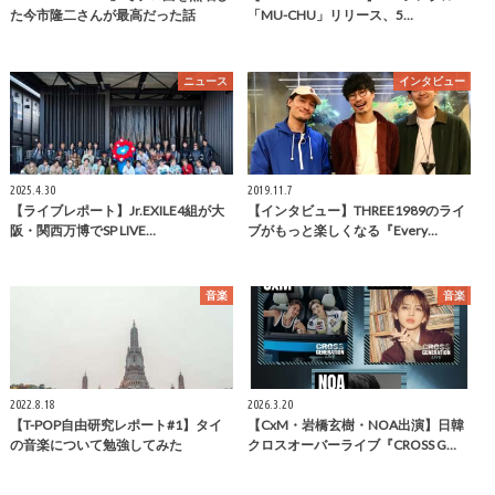
た今市隆二さんが最高だった話
「MU-CHU」リリース、5…
ニュース
インタビュー
2025.4.30
2019.11.7
【ライブレポート】Jr.EXILE4組が大
【インタビュー】THREE1989のライ
阪・関西万博でSP LIVE…
ブがもっと楽しくなる『Every…
音楽
音楽
2022.8.18
2026.3.20
【T-POP自由研究レポート#1】タイ
【CxM・岩橋玄樹・NOA出演】日韓
の音楽について勉強してみた
クロスオーバーライブ『CROSS G…