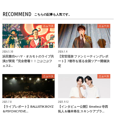
RECOMMEND
こちらの記事も人気です。
ニュース
ニュース
2026.5.30
2026.1.4
浜田雅功×ハマ・オカモトのライブ共
【宮世琉弥 ファンミーティングレポ
演が実現『完全密着！！ごぶごぶフ
ート】7都市を巡る全国ツアー開催決
ェス2…
定
ニュース
ニュース
2025.7.8
2025.9.12
【ライブレポート】BALLISTIK BOYZ
【インタビュー公開】timelesz 寺西
＆PSYCHIC FEVE…
拓人＆橋本将生 スキンケアブラ…