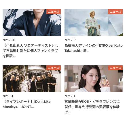
ニュース
ニュース
2025.7.10
2026.7.15
【小見山直人 ソロアーティストとし
髙橋海人デザインの『ETRO per Kaito
て再始動】新たに個人ファンクラブ
Takahashi』新…
を開設…
ニュース
ニュース
2025.3.4
2026.7.3
【ライブレポート】I Don’t Like
宮脇咲良がSK-II・ピテラフレンズに
Mondays.「JOINT…
就任、世界先行発売の美容液を体験
で…