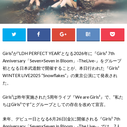
Girls²が“LDH PERFECT YEAR”となる2026年に『Girls² 7th
Anniversary「Seven×Seven in Bloom」-TheLive-』をグループ
初となる日本武道館で開催することが、本日行われた『Girls²
WINTER LIVE2025 “Snowflakes”』の東京公演にて発表され
た。
Girls²は昨年実施された5周年ライブ『We are Girls²』で、“私た
ちはGirls²です”とグループとしての存在を改めて宣言。
来年、デビュー日となる6月26日(金)に開催される『Girls² 7th
Anniversary「Seven×Seven in Bloom」-The Live-』では、7人