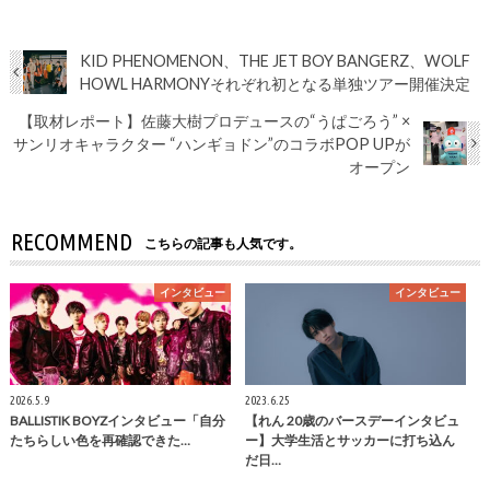
KID PHENOMENON、THE JET BOY BANGERZ、WOLF
HOWL HARMONYそれぞれ初となる単独ツアー開催決定
【取材レポート】佐藤大樹プロデュースの“うぱごろう” ×
サンリオキャラクター “ハンギョドン”のコラボPOP UPが
オープン
RECOMMEND
こちらの記事も人気です。
インタビュー
インタビュー
2026.5.9
2023.6.25
BALLISTIK BOYZインタビュー「自分
【れん 20歳のバースデーインタビュ
たちらしい色を再確認できた…
ー】大学生活とサッカーに打ち込ん
だ日…