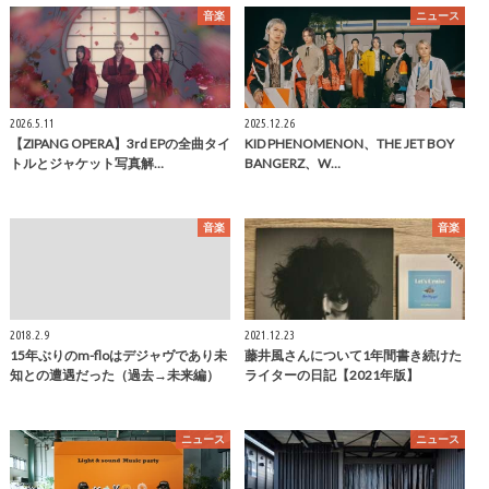
音楽
ニュース
2026.5.11
2025.12.26
【ZIPANG OPERA】3rd EPの全曲タイ
KID PHENOMENON、THE JET BOY
トルとジャケット写真解…
BANGERZ、W…
音楽
音楽
2018.2.9
2021.12.23
15年ぶりのm-floはデジャヴであり未
藤井風さんについて1年間書き続けた
知との遭遇だった（過去→未来編）
ライターの日記【2021年版】
ニュース
ニュース