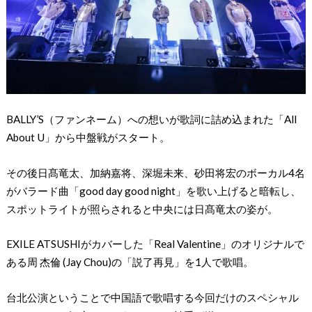
BALLY’S（ファンネーム）への想いが歌詞に詰め込まれた「All
About U」から中盤戦がスタート。
その後日髙竜太、加納嘉将、深堀未来、砂田将宏のボーカル4名
がバラード曲「good day good night」を歌い上げると暗転し、
スポットライトが照らされると中央には日髙竜太の姿が。
EXILE ATSUSHIがカバーした「Real Valentine」のオリジナルで
ある周 杰倫 (Jay Chou)の「説了再見」を1人で歌唱。
台北公演ということで中国語で歌唱する今回だけのスペシャル