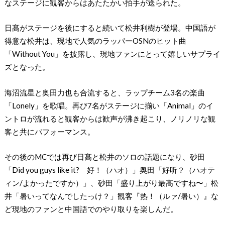
なステージに観客からはあたたかい拍手が送られた。
日髙がステージを後にすると続いて松井利樹が登場。中国語が
得意な松井は、現地で人気のラッパーOSNのヒット曲
「Without You」を披露し、現地ファンにとって嬉しいサプライ
ズとなった。
海沼流星と奥田力也も合流すると、ラップチーム3名の楽曲
「Lonely」を歌唱。再び7名がステージに揃い「Animal」のイ
ントロが流れると観客からは歓声が沸き起こり、ノリノリな観
客と共にパフォーマンス。
その後のMCでは再び日髙と松井のソロの話題になり、砂田
「Did you guys like it? 好！（ハオ）」奥田「好听？（ハオテ
ィン/よかったですか）」、砂田「盛り上がり最高ですね〜」松
井「暑いってなんでしたっけ？」観客『热！（ルァ/暑い）』な
ど現地のファンと中国語でのやり取りを楽しんだ。