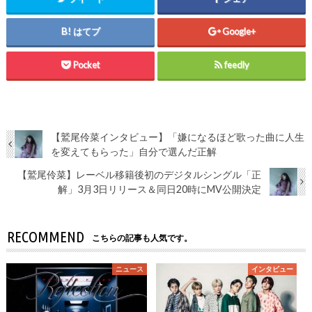
はてブ
Google+
Pocket
feedly
【鷲尾伶菜インタビュー】「嫌になるほど歌った曲に人生
を変えてもらった」自分で選んだ正解
【鷲尾伶菜】レーベル移籍後初のデジタルシングル「正
解」3月3日リリース＆同日20時にMV公開決定
RECOMMEND
こちらの記事も人気です。
ニュース
インタビュー