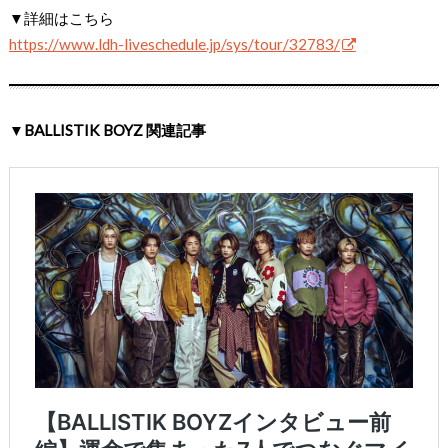
▼詳細はこちら
https://www.ldh-liveschedule.jp/sys/tour/32783/
▼BALLISTIK BOYZ 関連記事