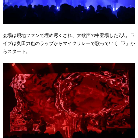
会場は現地ファンで埋め尽くされ、大歓声の中登場した7人。ラ
イブは奥田力也のラップからマイクリレーで歌っていく「7」か
らスタート。