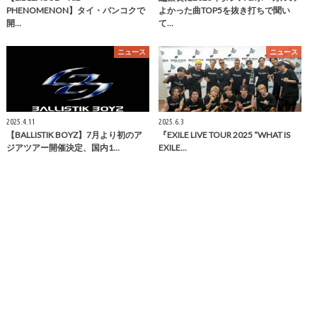
PHENOMENON】タイ・バンコクで
よかった曲TOP5を抜き打ちで聞い
開…
て…
ニュース
ニュース
2025.4.11
2025.6.3
【BALLISTIK BOYZ】7月より初のア
『EXILE LIVE TOUR 2025 “WHAT IS
ジアツアー開催決定、国内1…
EXILE…