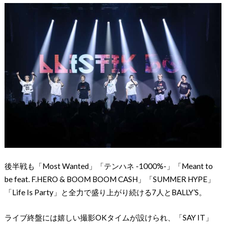
後半戦も「Most Wanted」「テンハネ -1000%-」「Meant to
be feat. F.HERO & BOOM BOOM CASH」「SUMMER HYPE」
「Life Is Party」と全力で盛り上がり続ける7人とBALLY’S。
ライブ終盤には嬉しい撮影OKタイムが設けられ、「SAY IT」