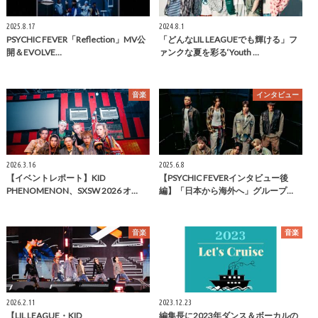
2025.8.17
2024.8.1
PSYCHIC FEVER「Reflection」MV公
「どんなLIL LEAGUEでも輝ける」フ
開＆EVOLVE…
ァンクな夏を彩る‘Youth …
音楽
インタビュー
2026.3.16
2025.6.8
【イベントレポート】KID
【PSYCHIC FEVERインタビュー後
PHENOMENON、SXSW 2026 オ…
編】「日本から海外へ」グループ…
音楽
音楽
2026.2.11
2023.12.23
【LIL LEAGUE・KID
編集長に2023年ダンス＆ボーカルの