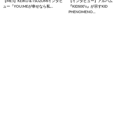
【ME:I】KEIKO＆TSUZUMIインタビ
【インタビュー】アルバム
ュー「YOU:MEが幸せなら私…
『KIDS00’s』が示すKID
PHENOMENO…