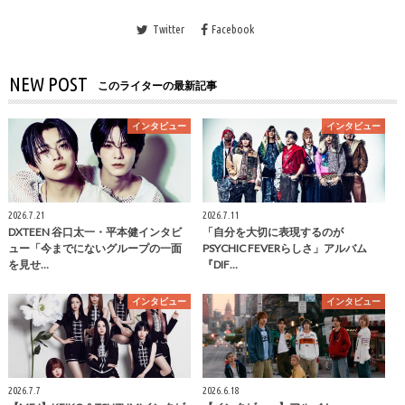
Twitter
Facebook
NEW POST
このライターの最新記事
インタビュー
インタビュー
2026.7.21
2026.7.11
DXTEEN 谷口太一・平本健インタビ
「自分を大切に表現するのが
ュー「今までにないグループの一面
PSYCHIC FEVERらしさ」アルバム
を見せ…
『DIF…
インタビュー
インタビュー
2026.7.7
2026.6.18