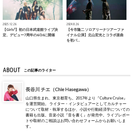
2025.12.26
2024.8.26
【Girls²】初の日本武道館ライブ決
【今市隆二 ソロアリーナツアーファ
定、デビュー7周年の6/26に開催
イナル公演】北山宏光とコラボ楽曲
を初パ…
ABOUT
この記事のライター
長谷川 チエ（Chie Hasegawa）
山口県生まれ、東京都育ち。2017年より『Culture Cruise』
を運営開始。 ライター・インタビュアーとしてカルチャー
について取材・執筆するほか、小説や行動経済学についての
書籍も出版。音楽小説『音を書く』が発売中。ライブレポー
トや取材のご相談はお問い合わせフォームからお願いしま
す。