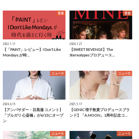
音楽
音楽
2022.1.11
2026.1.27
【「PAINT」レビュー】I Don’t Like
【SWEET REVENGE】The
Mondays.が時…
Stereotypesプロデュース…
ニュース
ニュース
2026.6.15
2025.5.17
【アンバサダー・目黒蓮 コメント】
【GENIC 増子敦貴プロデュースブラ
「ブルガリ 心斎橋」が6/13にオープ
ンド】「A.MOON」1周年記念コ…
ン
ニュース
ニュース